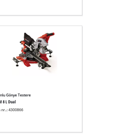
onlu Gönye Testere
M 8 L Dual
 nr..: 4300866