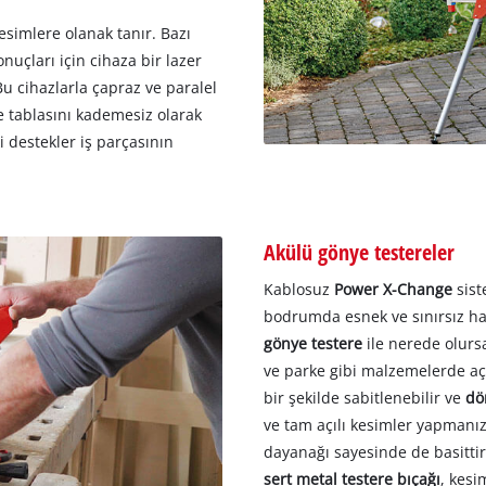
esimlere olanak tanır. Bazı
uçları için cihaza bir lazer
Bu cihazlarla çapraz ve paralel
e tablasını kademesiz olarak
i destekler iş parçasının
Akülü gönye testereler
Kablosuz
Power X-Change
sist
bodrumda esnek ve sınırsız har
gönye testere
ile nerede olurs
ve parke gibi malzemelerde aç
bir şekilde sabitlenebilir ve
dö
ve tam açılı kesimler yapmanız
dayanağı sayesinde de basittir
sert metal testere bıçağı
, kesi