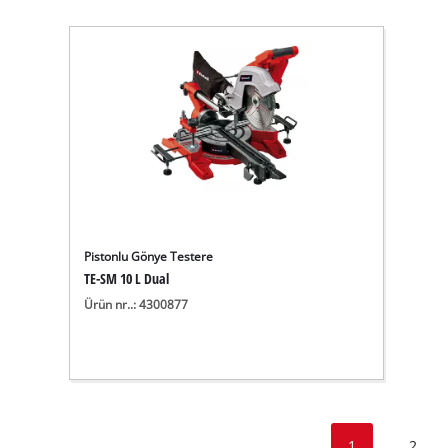
Pistonlu Gönye Testere
TE-SM 10 L Dual
Ürün nr..: 4300877
1
2