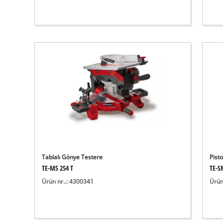
Tablalı Gönye Testere
Pist
TE-MS 254 T
TE-S
Ürün nr..: 4300341
Ürün