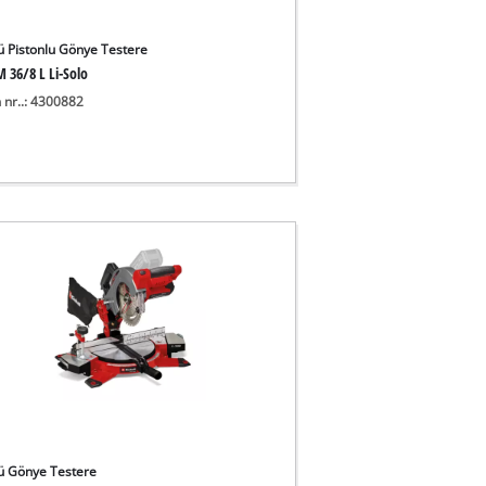
ü Pistonlu Gönye Testere
 36/8 L Li-Solo
 nr..: 4300882
ü Gönye Testere