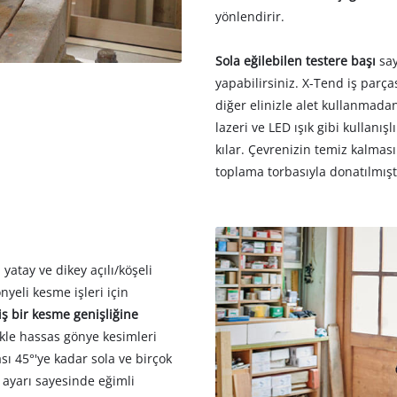
yönlendirir.
Sola eğilebilen testere başı
sa
yapabilirsiniz. X-Tend iş parças
diğer elinizle alet kullanmadan
lazeri ve LED ışık gibi kullanı
kılar. Çevrenizin temiz kalması
toplama torbasıyla donatılmışt
, yatay ve dikey açılı/köşeli
nyeli kesme işleri için
iş bir kesme genişliğine
likle hassas gönye kesimleri
sı 45°'ye kadar sola ve birçok
 ayarı sayesinde eğimli