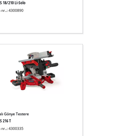
S 18/210 Li-Solo
 nr..: 4300890
alı Gönye Testere
S 216 T
 nr..: 4300335