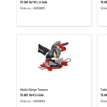
TE-SM 36/10 L Li-Solo
TE-M
Ürün nr..: 4300885
Ürün
Akülü Gönye Testere
Tabl
TE-MS 18/8 Li-Solo
TE-M
Ürün nr..: 4300893
Ürün