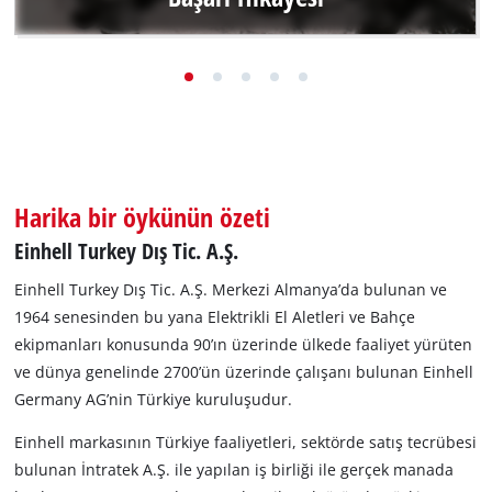
Hans Einhell, 1964 yılında şirketi devralmasını yeğeni
Josef Thannhuber’dan istediğinde, genç girişimci yazmak
üzere olduğu başarı hikayesinin farkında değildi.
Başarı hikayesine git
Harika bir öykünün özeti
Einhell Turkey Dış Tic. A.Ş.
Einhell Turkey Dış Tic. A.Ş. Merkezi Almanya’da bulunan ve
1964 senesinden bu yana Elektrikli El Aletleri ve Bahçe
ekipmanları konusunda 90’ın üzerinde ülkede faaliyet yürüten
ve dünya genelinde 2700’ün üzerinde çalışanı bulunan Einhell
Germany AG’nin Türkiye kuruluşudur.
Einhell markasının Türkiye faaliyetleri, sektörde satış tecrübesi
bulunan İntratek A.Ş. ile yapılan iş birliği ile gerçek manada