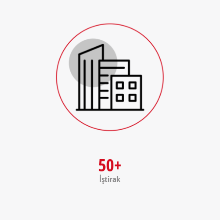
50+
İştirak