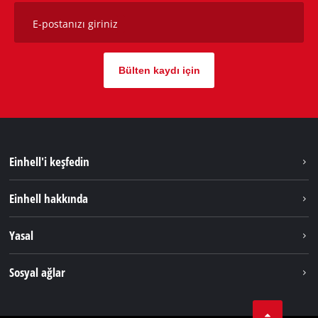
E-postanızı giriniz
Bülten kaydı için
Einhell'i keşfedin
Sürdürülebilirlik
Einhell hakkında
Akü Sistemi
Hakkımızda
Yasal
Hizmetler
Dünya Genelinde Einhell
Künye
Sosyal ağlar
Kişisel Verileri Koruma
Tik Tok
İletişim