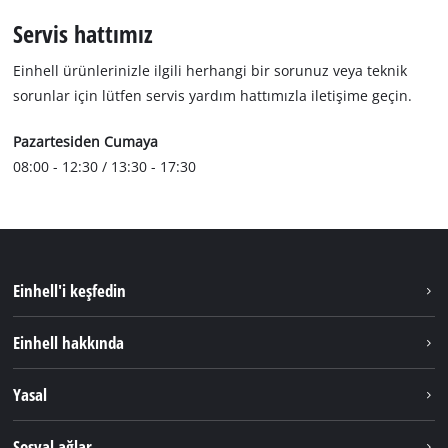
Servis hattımız
Einhell ürünlerinizle ilgili herhangi bir sorunuz veya teknik
sorunlar için lütfen servis yardım hattımızla iletişime geçin.
Pazartesiden Cumaya
08:00 - 12:30 / 13:30 - 17:30
Einhell'i keşfedin
Sürdürülebilirlik
Einhell hakkında
Akü Sistemi
Hakkımızda
Yasal
Hizmetler
Dünya Genelinde Einhell
Künye
Sosyal ağlar