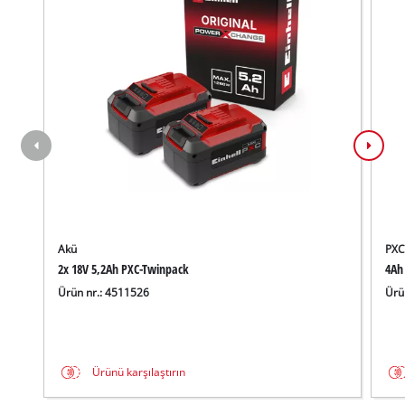
Akü
PXC 
2x 18V 5,2Ah PXC-Twinpack
4Ah 
Ürün nr.: 4511526
Ürü
Ürünü karşılaştırın