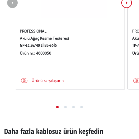
PROFESSIONAL
PRO
Akülü Ağaç Kesme Testeresi
Akü
GP-LC 36/40 Li BL-Solo
TP-A
Ürün nr.: 4600050
Ürü
Ürünü karşılaştırın
Daha fazla kablosuz ürün keşfedin