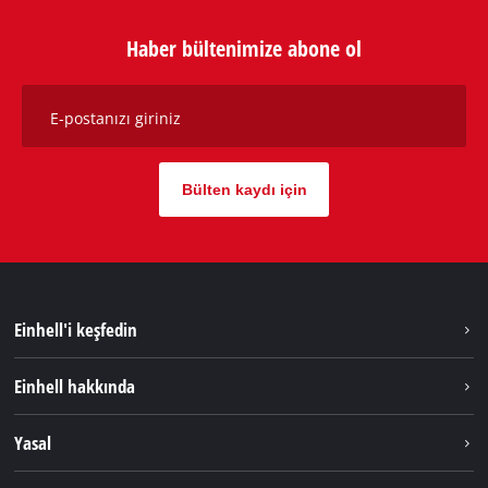
Haber bültenimize abone ol
E-postanızı giriniz
Bülten kaydı için
Einhell'i keşfedin
Sürdürülebilirlik
Einhell hakkında
Akü Sistemi
Hakkımızda
Yasal
Hizmetler
Dünya Genelinde Einhell
Künye