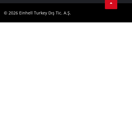
İletişim
Facebook
Uyumluluk
© 2026 Einhell Turkey Dış Tic. A.Ş.
YouТube
Instagram
Twitter
LinkedIn