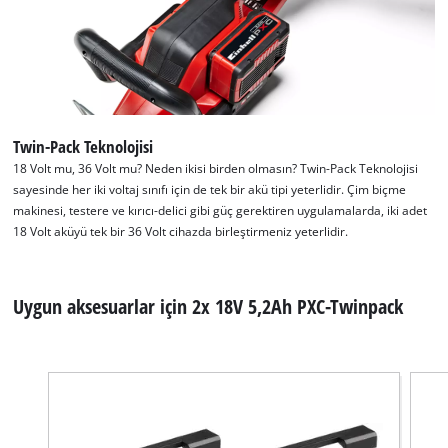
Google Maps hizmetini yüklemek için
izninize ihtiyacımız var!
This content is not permitted to load due
to trackers that are not disclosed to the
Twin-Pack Teknolojisi
visitor. The website owner needs to setup
18 Volt mu, 36 Volt mu? Neden ikisi birden olmasın? Twin-Pack Teknolojisi
the site with their CMP to add this content
sayesinde her iki voltaj sınıfı için de tek bir akü tipi yeterlidir. Çim biçme
to the list of technologies used.
makinesi, testere ve kırıcı-delici gibi güç gerektiren uygulamalarda, iki adet
18 Volt aküyü tek bir 36 Volt cihazda birleştirmeniz yeterlidir.
Powered by
Usercentrics Consent
Management Platform
Uygun aksesuarlar için 2x 18V 5,2Ah PXC-Twinpack