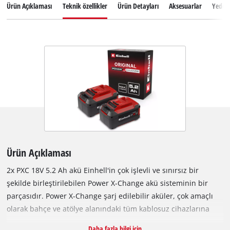
Ürün Açıklaması
Teknik özellikler
Ürün Detayları
Aksesuarlar
Yedek
Ürün Açıklaması
2x PXC 18V 5.2 Ah akü Einhell'in çok işlevli ve sınırsız bir
şekilde birleştirilebilen Power X-Change akü sisteminin bir
parçasıdır. Power X-Change şarj edilebilir aküler, çok amaçlı
olarak bahçe ve atölye alanındaki tüm kablosuz cihazlarına
güç ve dayanıklılık sağlamak için kulanılabilir. Kullanıcıya
Daha fazla bilgi için