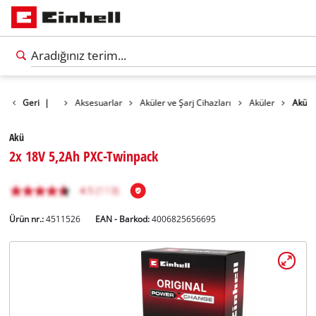
Geri
|
Aksesuarlar
Aküler ve Şarj Cihazları
Aküler
Akü
Akü
2x 18V 5,2Ah PXC-Twinpack
Ürün nr.:
4511526
EAN - Barkod:
4006825656695
Türkçe
TR
Türkçe