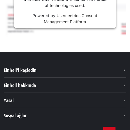
of technologies used.
Powered by
Usercentrics Consent
Management Platform
Einhell'i keşfedin
Sürdürülebilirlik
Einhell hakkında
Akü Sistemi
Hakkımızda
Yasal
Hizmetler
Dünya Genelinde Einhell
Künye
Sosyal ağlar
Kişisel Verileri Koruma
Tik Tok