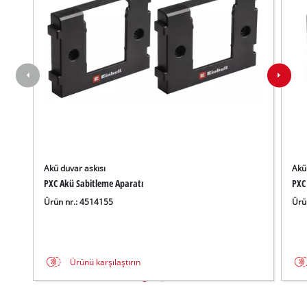
Akü duvar askısı
Akü
PXC Akü Sabitleme Aparatı
PXC
Ürün nr.: 4514155
Ürü
Ürünü karşılaştırın