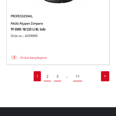
PROFESSIONAL
Akülü Alçıpan Zımpara
TP-DWS 18/225 Li BL Solo
Ürün nr..: 4259995
Ürünü karşılaştırın
1
2
3
11
...