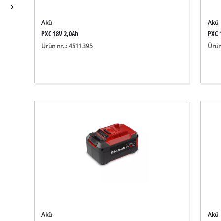
Akü
Akü
PXC 18V 2,0Ah
PXC 
Ürün nr..: 4511395
Ürün
Akü
Akü