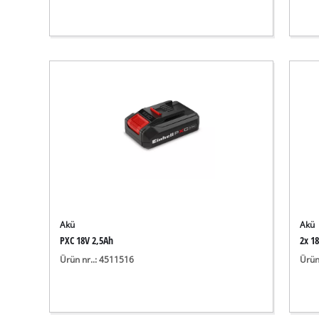
Akü
Akü
PXC 18V 2,5Ah
2x 1
Ürün nr..: 4511516
Ürün