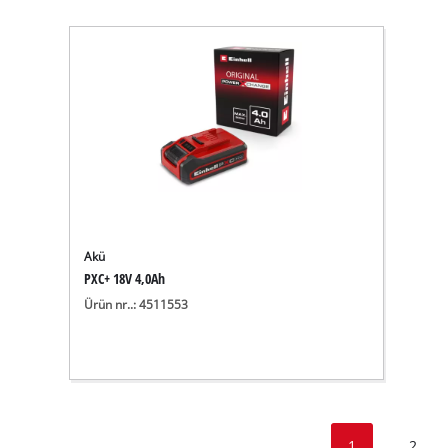
Akü
PXC+ 18V 4,0Ah
Ürün nr..: 4511553
1
2