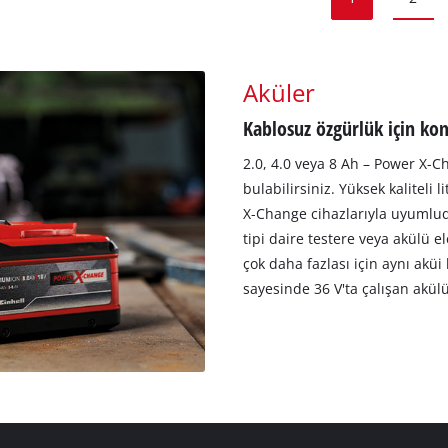
Aküler
Kablosuz özgürlük için ko
2.0, 4.0 veya 8 Ah – Power X-Ch
bulabilirsiniz. Yüksek kaliteli
X-Change cihazlarıyla uyumludu
tipi daire testere veya akülü el
çok daha fazlası için aynı aküi 
sayesinde 36 V'ta çalışan akülü 