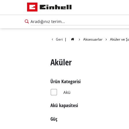
Geri
|
Aksesuarlar
Aküler ve Şa
Aküler
Ürün Kategorisi
Akü
Akü kapasitesi
Güç
Türkçe
TR
Türkçe