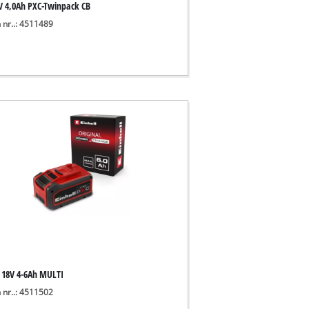
V 4,0Ah PXC-Twinpack CB
 nr..: 4511489
 18V 4-6Ah MULTI
 nr..: 4511502