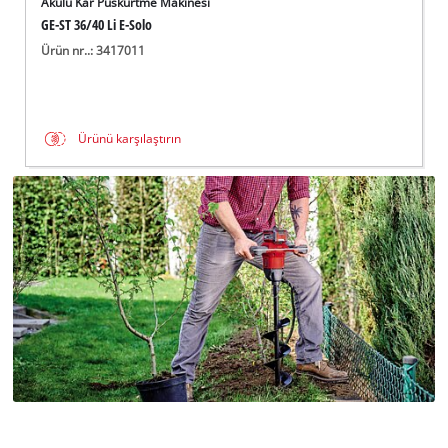
Akülü Kar Püskürtme Makinesi
GE-ST 36/40 Li E-Solo
Ürün nr..: 3417011
Ürünü karşılaştırın