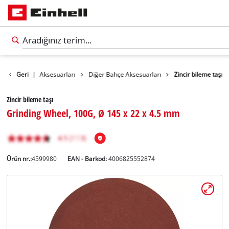
lar
Geri
Bahçe Aksesuarları
|
Diğer Bahçe Aksesuarları
Zincir bileme taşı
Zincir bileme taşı
Grinding Wheel, 100G, Ø 145 x 22 x 4.5 mm
Ürün nr.:
4599980
EAN - Barkod:
4006825552874
Türkçe
TR
Türkçe