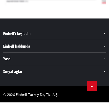
Einhell'i keşfedin
Sürdürülebilirlik
Einhell hakkında
Akü Sistemi
Hakkımızda
Yasal
Hizmetler
Dünya Genelinde Einhell
Künye
Sosyal ağlar
Kişisel Verileri Koruma
Tik Tok
İletişim
Facebook
Uyumluluk
© 2026 Einhell Turkey Dış Tic. A.Ş.
YouТube
Instagram