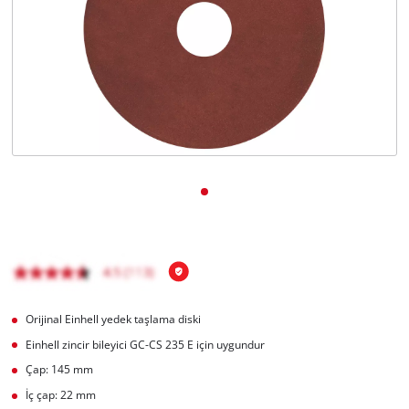
English
Orijinal Einhell yedek taşlama diski
Einhell zincir bileyici GC-CS 235 E için uygundur
Çap: 145 mm
İç çap: 22 mm