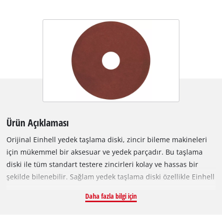
Ürün Açıklaması
Orijinal Einhell yedek taşlama diski, zincir bileme makineleri
için mükemmel bir aksesuar ve yedek parçadır. Bu taşlama
diski ile tüm standart testere zincirleri kolay ve hassas bir
şekilde bilenebilir. Sağlam yedek taşlama diski özellikle Einhell
zincir bileme makinesi GC-CS 235 E ile kullanım için uygundur.
Daha fazla bilgi için
145 mm çapa, 22 mm deliğe ve 4,5 mm kalınlığa sahiptir.