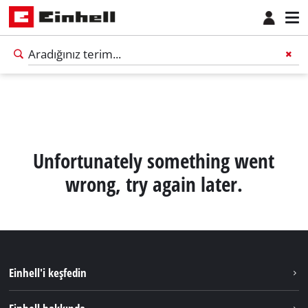
Unfortunately something went
wrong, try again later.
Einhell'i keşfedin
Sürdürülebilirlik
Türkçe
TR
Türkçe