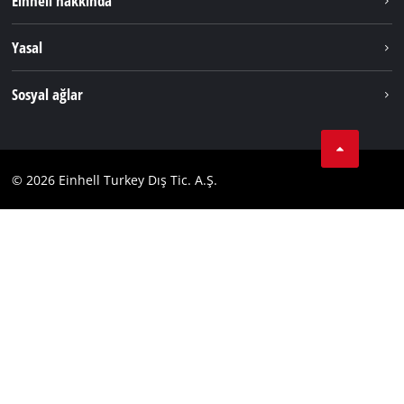
Einhell hakkında
Akü Sistemi
Hakkımızda
English
Yasal
Hizmetler
Dünya Genelinde Einhell
Künye
Sosyal ağlar
Kişisel Verileri Koruma
Tik Tok
İletişim
Facebook
Uyumluluk
© 2026 Einhell Turkey Dış Tic. A.Ş.
YouТube
Instagram
Twitter
LinkedIn