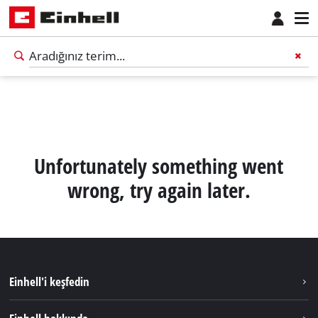
Unfortunately something went
wrong, try again later.
Einhell'i keşfedin
Sürdürülebilirlik
Türkçe
TR
Türkçe