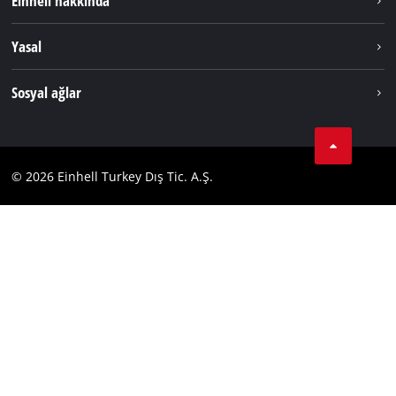
Einhell hakkında
Akü Sistemi
Hakkımızda
English
Yasal
Hizmetler
Dünya Genelinde Einhell
Künye
Sosyal ağlar
Kişisel Verileri Koruma
Tik Tok
İletişim
Facebook
Uyumluluk
© 2026 Einhell Turkey Dış Tic. A.Ş.
YouТube
Instagram
Twitter
LinkedIn