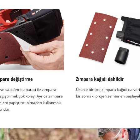
visitor. The website owner needs to setup
the site with their CMP to add this content
to the list of technologies used.
Powered by
Usercentrics Consent
Management Platform
mpara değiştirme
Zımpara kağıdı dahildir
 ve sabitleme aparatı ile zımpara
Ürünle birlikte zımpara kağıdı da veril
değiştirmek çok kolay. Ayrıca zımpara
bir sonraki projenize hemen başlayabi
elcro yapıştırıcı olmadan kullanmak
ndür.