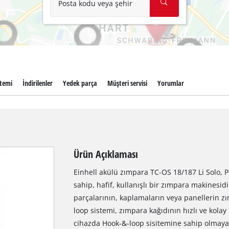
Posta kodu veya şehir
stemi
İndirilenler
Yedek parça
Müşteri servisi
Yorumlar
Ürün Açıklaması
Einhell akülü zımpara TC-OS 18/187 Li Solo, 
sahip, hafif, kullanışlı bir zımpara makinesid
parçalarının, kaplamaların veya panellerin z
loop sistemi, zımpara kağıdının hızlı ve kolay 
cihazda Hook-&-loop sisitemine sahip olmayan