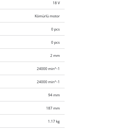
18 V
Kömürlü motor
0 pcs
0 pcs
2 mm
24000 min^-1
24000 min^-1
94 mm
187 mm
1.17 kg