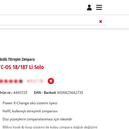
külü Titreşim Zımpara
TC-OS 18/187 Li Solo
rün nr.:
4460725
EAN - Barkod:
4006825642735
Power X-Change akü sistemi üyesi
Hafif, kullanışlı titreşimli zımparası
Düz yüzeylerin zımparalanması için idealdir
Mikro hook-&-loop sistemi ile kolay zımpara kağıdı değişimi