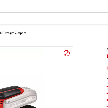
lü Titreşim Zımpara
A
Ü