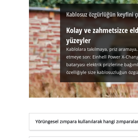
Kablosuz özgürlüğün keyfini ç
Kolay ve zahmetsizce e
yüzeyler
Kablolara takılmaya, priz aramaya
etmeye son: Einhell Power X-Chang
bataryası elektrik prizlerine bağı
özelliğiyle size kablosuzluğun öz
Yörüngesel zımpara kullanılarak hangi zımparalam