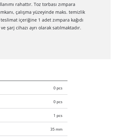
lanımı rahattır. Toz torbası zımpara
a imkanı, çalışma yüzeyinde maks. temizlik
teslimat içeriğine 1 adet zımpara kağıdı
 ve şarj cihazı ayrı olarak satılmaktadır.
0 pcs
0 pcs
1 pcs
35 mm