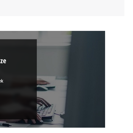
ize
ek