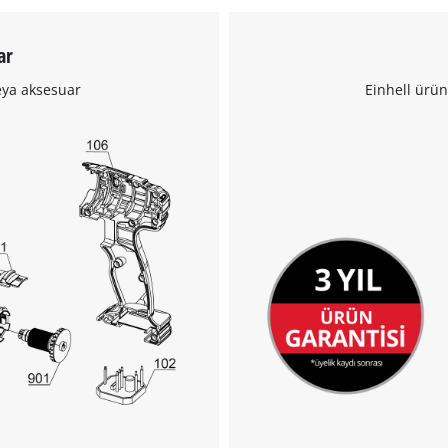
ar
Google Maps hizmetini yüklemek için
eya aksesuar
Einhell ürün
izninize ihtiyacımız var!
This content is not permitted to load due
to trackers that are not disclosed to the
visitor. The website owner needs to setup
the site with their CMP to add this content
to the list of technologies used.
Powered by
Usercentrics Consent
Management Platform