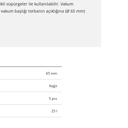
kli süpürgeler ile kullanılabilir. Vakum
e vakum başlığı torbanın açıklığına (Ø 65 mm)
65 mm
Kağıt
5 pcs
25 l