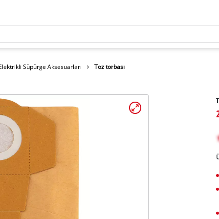
Elektrikli Süpürge Aksesuarları
Toz torbası
T
Ü