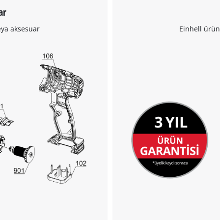
ar
Google Maps hizmetini yüklemek için
eya aksesuar
Einhell ürün
izninize ihtiyacımız var!
This content is not permitted to load due
to trackers that are not disclosed to the
visitor. The website owner needs to setup
the site with their CMP to add this content
to the list of technologies used.
Powered by
Usercentrics Consent
Management Platform