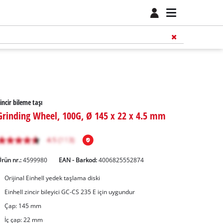
incir bileme taşı
Grinding Wheel, 100G, Ø 145 x 22 x 4.5 mm
rün nr.:
4599980
EAN - Barkod:
4006825552874
Orijinal Einhell yedek taşlama diski
Einhell zincir bileyici GC-CS 235 E için uygundur
Çap: 145 mm
İç çap: 22 mm