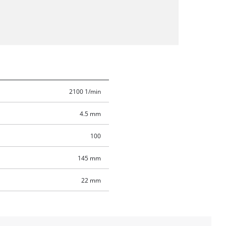
2100 1/min
4.5 mm
100
145 mm
22 mm