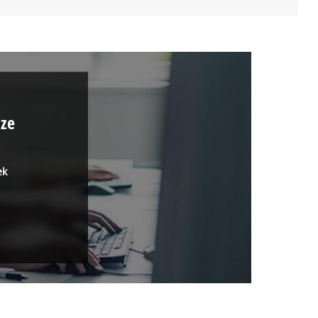
ize
ek