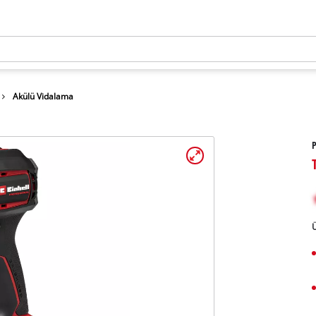
Akülü Vidalama
Ü