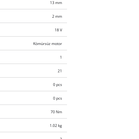
13 mm
2 mm
18 V
Kömürsüz motor
1
21
0 pcs
0 pcs
70 Nm
1.02 kg