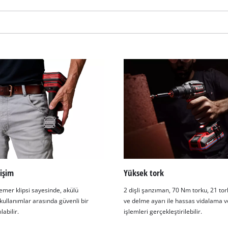
visitor. The website owner needs to setup
the site with their CMP to add this content
to the list of technologies used.
Powered by
Usercentrics Consent
Management Platform
işim
Yüksek tork
emer klipsi sayesinde, akülü
2 dişli şanzıman, 70 Nm torku, 21 tor
kullanımlar arasında güvenli bir
ve delme ayarı ile hassas vidalama 
labilir.
işlemleri gerçekleştirilebilir.