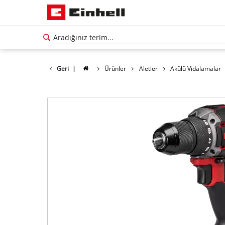
Geri
|
Ürünler
Aletler
Akülü Vidalamalar
Türkçe
TR
Türkçe