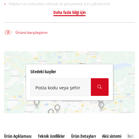
Vidaları ve somunları sıkmak ve gevşetmek için yüksek tork
Daha fazla bilgi için
Ürünü karşılaştırın
Sitedeki bayiler
Posta kodu veya şehir
Ürün Açıklaması
Teknik özellikler
Ürün Detayları
Akü sistemi
İndiril