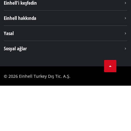
Einhell'i keşfedin
Sürdürülebilirlik
Einhell hakkında
Akü Sistemi
Hakkımızda
Yasal
Hizmetler
Dünya Genelinde Einhell
Künye
Sosyal ağlar
Kişisel Verileri Koruma
Tik Tok
İletişim
Facebook
Uyumluluk
© 2026 Einhell Turkey Dış Tic. A.Ş.
YouТube
Instagram
Twitter
LinkedIn