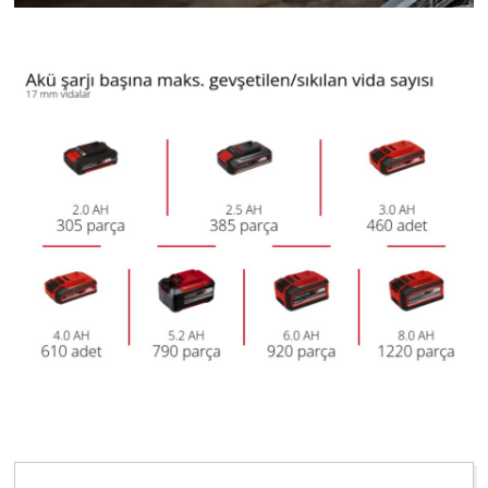
Google Maps hizmetini yüklemek için
izninize ihtiyacımız var!
This content is not permitted to load due
to trackers that are not disclosed to the
visitor. The website owner needs to setup
the site with their CMP to add this content
to the list of technologies used.
Powered by
Usercentrics Consent
Management Platform