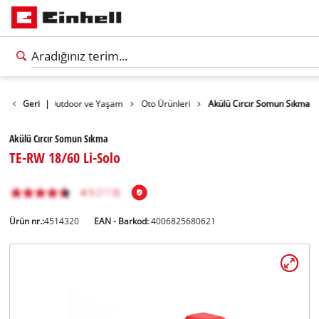
Ürünler
Geri
|
Outdoor ve Yaşam
Oto Ürünleri
Akülü Cırcır Somun Sıkma
Akülü Cırcır Somun Sıkma
TE-RW 18/60 Li-Solo
Ürün nr.:
4514320
EAN - Barkod:
4006825680621
Türkçe
TR
Türkçe