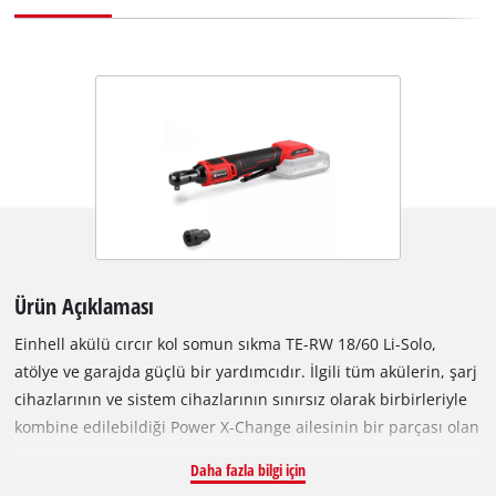
Ürün Açıklaması
Einhell akülü cırcır kol somun sıkma TE-RW 18/60 Li-Solo,
atölye ve garajda güçlü bir yardımcıdır. İlgili tüm akülerin, şarj
cihazlarının ve sistem cihazlarının sınırsız olarak birbirleriyle
kombine edilebildiği Power X-Change ailesinin bir parçası olan
somun sıkma, öncelikli olarak otomotiv sektöründe
Daha fazla bilgi için
kullanılmaktadır. Kompakt ve ergonomik olarak tasarlanmış