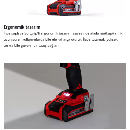
Consent
Management
Platform
Ergonomik tasarım
İnce saplı ve Softgrip'li ergonomik tasarımı sayesinde akülü matkap/tahrik
uzun süreli kullanımlarda bile ele rahatça oturur. İlave tutamak, yüksek
torkta bile güvenli bir tutuş sağlar.