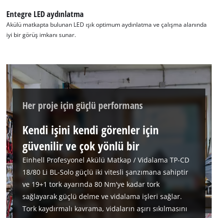
Entegre LED aydınlatma
Akülü matkapta bulunan LED ışık optimum aydınlatma ve çalışma alanında
iyi bir görüş imkanı sunar.
Her proje için güçlü performans
Kendi işini kendi görenler için
güvenilir ve çok yönlü bir
Einhell Profesyonel Akülü Matkap / Vidalama TP-CD
18/80 Li BL-Solo güçlü iki vitesli şanzımana sahiptir
ve 19+1 tork ayarında 80 Nm'ye kadar tork
sağlayarak güçlü delme ve vidalama işleri sağlar.
Tork kaydırmalı kavrama, vidaların aşırı sıkılmasını