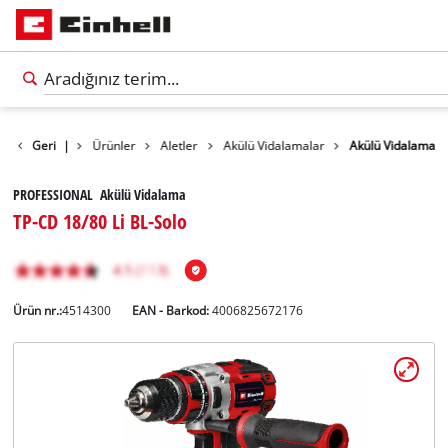
Geri
|
Ürünler
Aletler
Akülü Vidalamalar
Akülü Vidalama
PROFESSIONAL Akülü Vidalama
TP-CD 18/80 Li BL-Solo
Ürün nr.:
4514300
EAN - Barkod:
4006825672176
Türkçe
TR
Türkçe