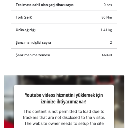
Teslimata dahil olan şarj cihazı sayısı
0 pcs
Tork (sert)
80 Nm
Ürün ağırlığı
1.41 kg
Şanzıman dişlisi sayısı
2
Şanzıman malzemesi
Metall
Youtube
Youtube videos hizmetini yüklemek için
hizmetini
izninize ihtiyacımız var!
yüklemek
için
This content is not permitted to load due to
izninize
trackers that are not disclosed to the visitor.
ihtiyacımız
The website owner needs to setup the site