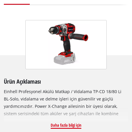
Ürün Açıklaması
Einhell Profesyonel Akülü Matkap / Vidalama TP-CD 18/80 Li
BL-Solo, vidalama ve delme işleri için güvenilir ve güçlü
yardımcınızdır. Power X-Change ailesinin bir üyesi olarak,
sistem serisindeki tüm aküler ve şarj cihazları ile kombine
edilebilir. Cihaz bir Einhell PurePOWER kömürsüz motor
Daha fazla bilgi için
tarafından tahrik edilir. Bu kömürsüz motor, geleneksel