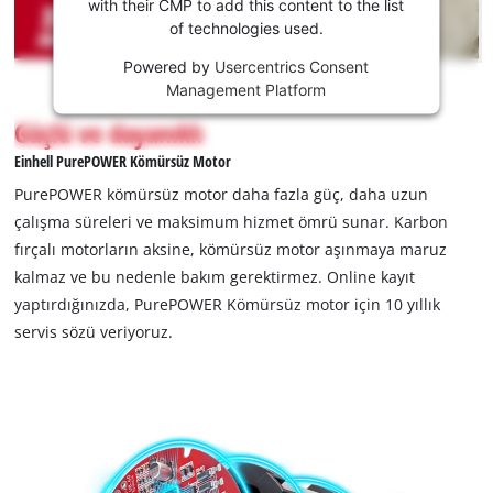
var!
with their CMP to add this content to the list
of technologies used.
This
Powered by
Usercentrics Consent
content
Management Platform
is
not
Güçlü ve dayanıklı
permitted
Einhell PurePOWER Kömürsüz Motor
to
load
PurePOWER kömürsüz motor daha fazla güç, daha uzun
due
çalışma süreleri ve maksimum hizmet ömrü sunar. Karbon
to
fırçalı motorların aksine, kömürsüz motor aşınmaya maruz
trackers
kalmaz ve bu nedenle bakım gerektirmez. Online kayıt
that
are
yaptırdığınızda, PurePOWER Kömürsüz motor için 10 yıllık
not
servis sözü veriyoruz.
disclosed
to
the
visitor.
The
website
owner