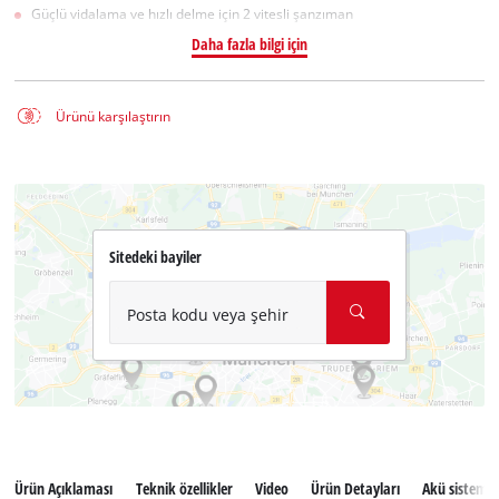
Güçlü vidalama ve hızlı delme için 2 vitesli şanzıman
Daha fazla bilgi için
Ürünü karşılaştırın
Sitedeki bayiler
Posta kodu veya şehir
Ürün Açıklaması
Teknik özellikler
Video
Ürün Detayları
Akü sistemi