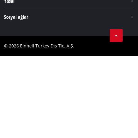
Yasal
Hizmetler
Dünya Genelinde Einhell
Künye
Sosyal ağlar
Kişisel Verileri Koruma
Tik Tok
İletişim
Facebook
Uyumluluk
© 2026 Einhell Turkey Dış Tic. A.Ş.
YouТube
Instagram
Twitter
LinkedIn