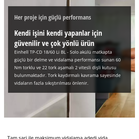
izninize ihtiyacımız var!
Her proje için güçlü performans
This content is not permitted to load due
to trackers that are not disclosed to the
Kendi işini kendi yapanlar için
visitor. The website owner needs to setup
the site with their CMP to add this content
güvenilir ve çok yönlü ürün
to the list of technologies used.
Einhell TP-CD 18/60 Li BL - Solo akülü matkapta
Powered by
Usercentrics Consent
güçlü bir delme ve vidalama performansı sunan 60
Management Platform
Nm torklu ve 22 tork aşamalı 2 vitesli dişli kutusu
bulunmaktadır. Tork kaydırmalı kavrama sayesinde
vidaların fazla sıkıştırılması önlenir.