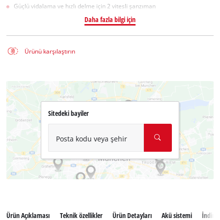
Güçlü vidalama ve hızlı delme için 2 vitesli şanzıman
Daha fazla bilgi için
Ürünü karşılaştırın
Sitedeki bayiler
Posta kodu veya şehir
Ürün Açıklaması
Teknik özellikler
Ürün Detayları
Akü sistemi
İndiril