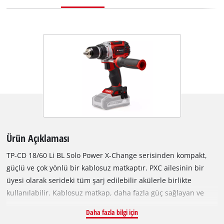
Ürün Açıklaması
TP-CD 18/60 Li BL Solo Power X-Change serisinden kompakt,
güçlü ve çok yönlü bir kablosuz matkaptır. PXC ailesinin bir
üyesi olarak serideki tüm şarj edilebilir akülerle birlikte
kullanılabilir. Kablosuz matkap, daha fazla güç sağlayan ve
konvansiyonel karbon fırçalı motorlara kıyasla daha uzun süre
Daha fazla bilgi için
çalışan fırçasız motoru sayesinde oldukça esnek, çok