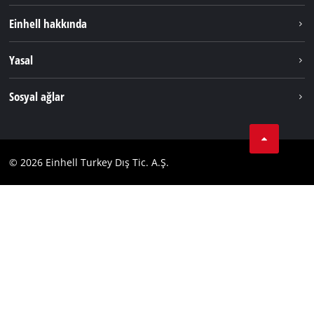
Sürdürülebilirlik
Einhell hakkında
Akü Sistemi
Hakkımızda
Yasal
Hizmetler
Dünya Genelinde Einhell
Künye
Sosyal ağlar
Kişisel Verileri Koruma
Tik Tok
İletişim
Facebook
Uyumluluk
© 2026 Einhell Turkey Dış Tic. A.Ş.
YouТube
Instagram
Twitter
LinkedIn