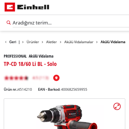
Geri
|
Ürünler
Aletler
Akülü Vidalamalar
Akülü Vidalama
PROFESSIONAL Akülü Vidalama
TP-CD 18/60 Li BL - Solo
Ürün nr.:
4514210
EAN - Barkod:
4006825659955
Türkçe
TR
Türkçe