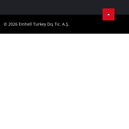
Kişisel Verileri Koruma
Tik Tok
İletişim
Facebook
Uyumluluk
© 2026 Einhell Turkey Dış Tic. A.Ş.
YouТube
Instagram
Twitter
LinkedIn