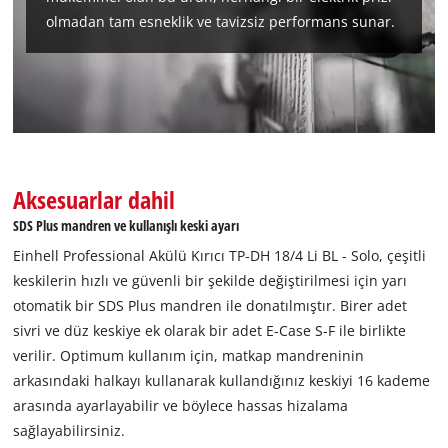
Google Maps hizmetini yüklemek için
olmadan tam esneklik ve tavizsiz performans sunar.
izninize ihtiyacımız var!
This content is not permitted to load due
to trackers that are not disclosed to the
visitor. The website owner needs to setup
the site with their CMP to add this content
to the list of technologies used.
Powered by
Usercentrics Consent
Aksesuarlar dahil
Management Platform
SDS Plus mandren ve kullanışlı keski ayarı
Einhell Professional Akülü Kırıcı TP-DH 18/4 Li BL - Solo, çeşitli
keskilerin hızlı ve güvenli bir şekilde değiştirilmesi için yarı
otomatik bir SDS Plus mandren ile donatılmıştır. Birer adet
sivri ve düz keskiye ek olarak bir adet E-Case S-F ile birlikte
verilir. Optimum kullanım için, matkap mandreninin
arkasındaki halkayı kullanarak kullandığınız keskiyi 16 kademe
arasında ayarlayabilir ve böylece hassas hizalama
sağlayabilirsiniz.