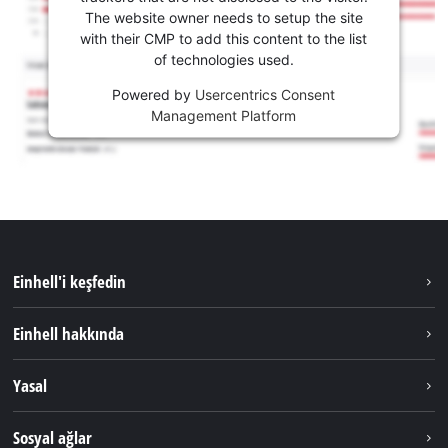
The website owner needs to setup the site
with their CMP to add this content to the list
of technologies used.
Powered by
Usercentrics Consent
Management Platform
Einhell'i keşfedin
Sürdürülebilirlik
Einhell hakkında
Akü Sistemi
Hakkımızda
Yasal
Hizmetler
Dünya Genelinde Einhell
Künye
Sosyal ağlar