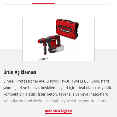
Ürün Açıklaması
Einhell Professional Akülü Kırıcı TP-DH 18/4 Li BL - Solo, hafif
yıkım işleri ve hassas keskileme işleri için ideal olan çok yönlü,
kompakt bir alettir. İster beton, fayans, sıva veya inatçı harç
kalıntılarını temizleyin, ister kablo yuvalarını yontun - kırıcı
güvenilir bir alettir. Power X-Change akü sisteminin sunduğu
Daha fazla bilgi için
4,0 J'lük darbe kuvveti ve kablosuz esneklik sayesinde, ister iç