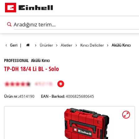
Geri
|
Ürünler
Aletler
Kırıcı Deliciler
Akülü Kırıcı
PROFESSIONAL Akülü Kırıcı
TP-DH 18/4 Li BL - Solo
Ürün nr.:
4514190
EAN - Barkod:
4006825680645
Türkçe
TR
Türkçe