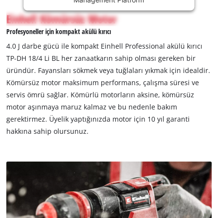
is
not
Einhell Kömürsüz Motor
permitted
Profesyoneller için kompakt akülü kırıcı
to
load
4.0 J darbe gücü ile kompakt Einhell Professional akülü kırıcı
due
TP-DH 18/4 Li BL her zanaatkarın sahip olması gereken bir
to
üründür. Fayansları sökmek veya tuğlaları yıkmak için idealdir.
trackers
Kömürsüz motor maksimum performans, çalışma süresi ve
that
are
servis ömrü sağlar. Kömürlü motorların aksine, kömürsüz
not
motor aşınmaya maruz kalmaz ve bu nedenle bakım
disclosed
gerektirmez. Üyelik yaptığınızda motor için 10 yıl garanti
to
hakkına sahip olursunuz.
the
visitor.
The
website
owner
needs
to
setup
the