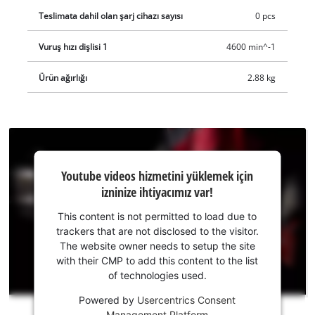
verilir. Akü ve şarj cihazı dahil değildir. Bunlar ayrı olarak
Teslimata dahil olan şarj cihazı sayısı
0 pcs
satılır.
Vuruş hızı dişlisi 1
4600 min^-1
Ürün ağırlığı
2.88 kg
Youtube
Youtube videos hizmetini yüklemek için
hizmetini
izninize ihtiyacımız var!
yüklemek
için
This content is not permitted to load due to
izninize
trackers that are not disclosed to the visitor.
ihtiyacımız
The website owner needs to setup the site
var!
with their CMP to add this content to the list
of technologies used.
This
Powered by
Usercentrics Consent
content
Management Platform