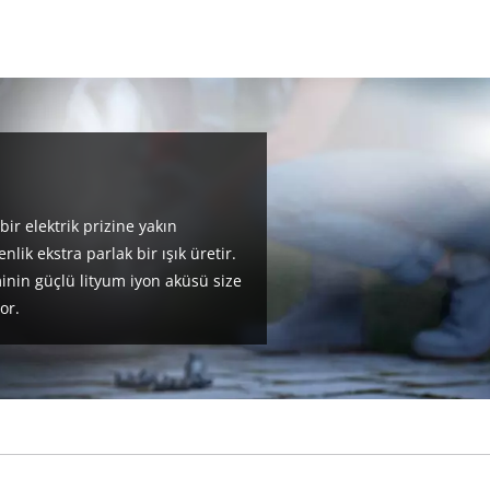
ir elektrik prizine yakın
ik ekstra parlak bir ışık üretir.
inin güçlü lityum iyon aküsü size
or.