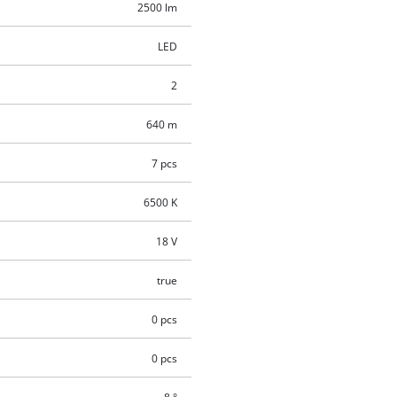
2500 lm
LED
2
640 m
7 pcs
6500 K
18 V
true
0 pcs
0 pcs