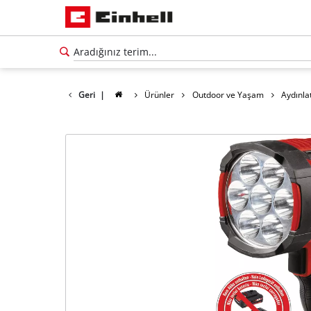
Geri
|
Ürünler
Outdoor ve Yaşam
Aydınla
Türkçe
TR
Türkçe