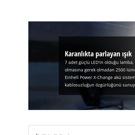
Karanlıkta parlayan ışık
7 adet güçlü LED'in olduğu lamba, b
olmasına gerek olmadan 2500 lümenl
Einhell Power X-Change akü sistem
kablosuzluğun özgürlüğünü sunuy