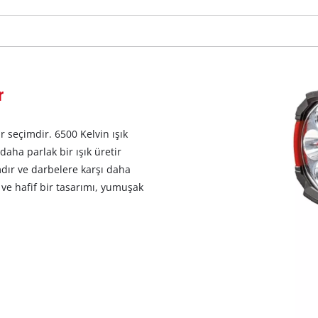
visitor. The website owner needs to setup
the site with their CMP to add this content
to the list of technologies used.
Powered by
Usercentrics Consent
Management Platform
r
 seçimdir. 6500 Kelvin ışık
aha parlak bir ışık üretir
dır ve darbelere karşı daha
 ve hafif bir tasarımı, yumuşak