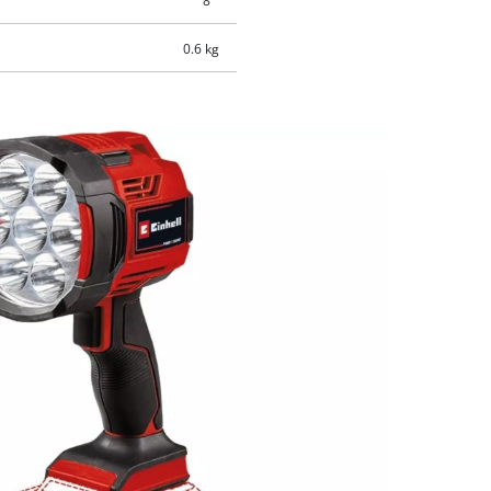
8 °
0.6 kg