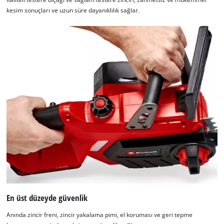
kesim sonuçları ve uzun süre dayanıklılık sağlar.
Google Maps hizmetini yüklemek için
izninize ihtiyacımız var!
This content is not permitted to load due
to trackers that are not disclosed to the
visitor. The website owner needs to setup
the site with their CMP to add this content
to the list of technologies used.
Powered by
Usercentrics Consent
En üst düzeyde güvenlik
Management Platform
Anında zincir freni, zincir yakalama pimi, el koruması ve geri tepme