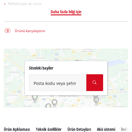
Kaliteli pala ve zincir
Daha fazla bilgi için
Ürünü karşılaştırın
Sitedeki bayiler
Posta kodu veya şehir
Ürün Açıklaması
Teknik özellikler
Ürün Detayları
Akü sistemi
İndiril