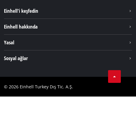
Einhell'i keşfedin
Sürdürülebilirlik
Einhell hakkında
Akü Sistemi
Hakkımızda
Yasal
Hizmetler
Dünya Genelinde Einhell
Künye
Sosyal ağlar
Kişisel Verileri Koruma
Tik Tok
İletişim
Facebook
Uyumluluk
© 2026 Einhell Turkey Dış Tic. A.Ş.
YouТube
Instagram
Twitter
LinkedIn