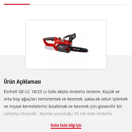
Ürün Açıklaması
Einhell GE-LC 18/25 Li-Solo akülü motorlu testere, küçük ve
orta boy ağaçları temizlemek ve kesmek, yakacak odun işlemek
ve inşaat kerestelerini kısaltmak ve kesmek için güvenilir bir
çalışma cihazıdır. Kesme uzunluğu 23 cm olan motorlu
testere, 1,1 mm zincir baklası kalınlığına, 40 zincir baklasına
Daha fazla bilgi için
ve 3/8" zincir adımına sahip yüksek kaliteli bir zincirle