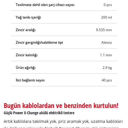
Teslimata dahil olan şarj cihazı sayısı
0 pcs
Yağ tankı içeriği
200 ml
Zincir aralığı
9.535 mm
Zincir gerginliği/sabitleme tipi
Aletsiz
Zincir kalınlığı
1.1 mm
Ürün ağırlığı
2.9 kg
İtici bağlantı sayısı
40 pcs
Bugün kablolardan ve benzinden kurtulun!
Güçlü Power X-Change akülü elektrikli testere
Artık kablolara takılmak yok, priz aramak yok, uzatma kabloları