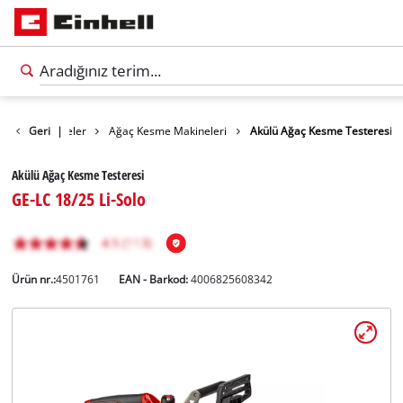
kası / Testereler
Geri
|
Ağaç Kesme Makineleri
Akülü Ağaç Kesme Testeresi
Akülü Ağaç Kesme Testeresi
GE-LC 18/25 Li-Solo
Ürün nr.:
4501761
EAN - Barkod:
4006825608342
Türkçe
TR
Türkçe