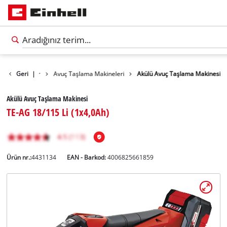
ler
Geri
Aletler
|
Avuç Taşlama Makineleri
Akülü Avuç Taşlama Makinesi
Akülü Avuç Taşlama Makinesi
TE-AG 18/115 Li (1x4,0Ah)
Ürün nr.:
4431134
EAN - Barkod:
4006825661859
Türkçe
TR
Türkçe