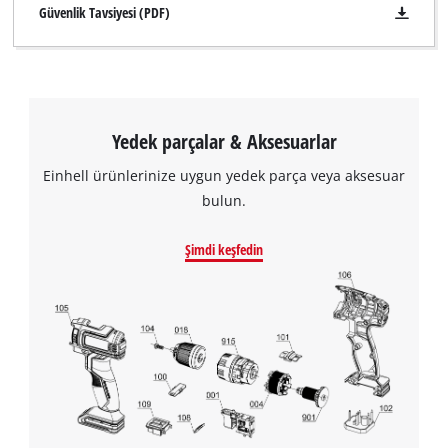
Güvenlik Tavsiyesi (PDF)
Yedek parçalar & Aksesuarlar
Einhell ürünlerinize uygun yedek parça veya aksesuar
bulun.
Şimdi keşfedin
Google Maps hizmetini yüklemek için
izninize ihtiyacımız var!
This content is not permitted to load due
to trackers that are not disclosed to the
visitor. The website owner needs to setup
the site with their CMP to add this content
to the list of technologies used.