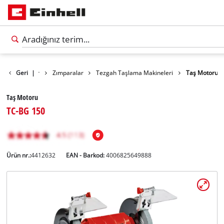
ler
Geri
Aletler
|
Zımparalar
Tezgah Taşlama Makineleri
Taş Motoru
Taş Motoru
TC-BG 150
Ürün nr.:
4412632
EAN - Barkod:
4006825649888
Türkçe
TR
Türkçe