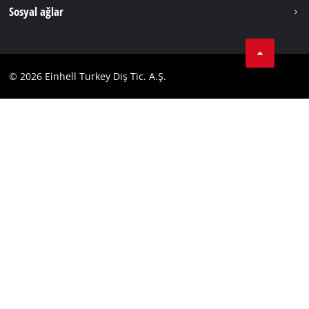
Künye
Sosyal ağlar
Kişisel Verileri Koruma
Tik Tok
İletişim
Facebook
Uyumluluk
© 2026 Einhell Turkey Dış Tic. A.Ş.
YouТube
Instagram
Twitter
LinkedIn