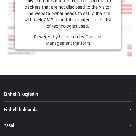
This content is not permitted to load due to
trackers that are not disclosed to the visitor.
The website owner needs to setup the site
with their CMP to add this content to the list
of technologies used.
Powered by
Usercentrics Consent
Management Platform
Einhell'i keşfedin
Sürdürülebilirlik
Einhell hakkında
Akü Sistemi
Hakkımızda
Yasal
Hizmetler
Dünya Genelinde Einhell