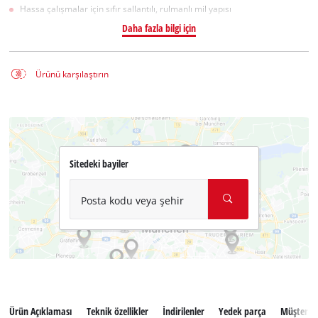
Hassa çalışmalar için sıfır sallantılı, rulmanlı mil yapısı
Daha fazla bilgi için
Ürünü karşılaştırın
Sitedeki bayiler
Posta kodu veya şehir
Ürün Açıklaması
Teknik özellikler
İndirilenler
Yedek parça
Müşteri se