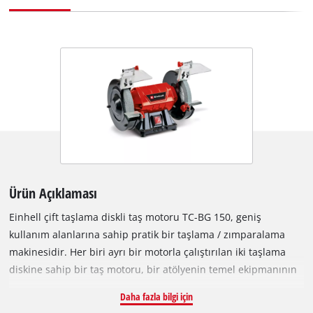
Ürün Açıklaması
Einhell çift taşlama diskli taş motoru TC-BG 150, geniş
kullanım alanlarına sahip pratik bir taşlama / zımparalama
makinesidir. Her biri ayrı bir motorla çalıştırılan iki taşlama
diskine sahip bir taş motoru, bir atölyenin temel ekipmanının
parçasıdır. Makasları, bıçakları, kesici bıçakları, matkap
Daha fazla bilgi için
uçlarını ve freze bıçakları, hatta keskileri bile keskinleştirmek