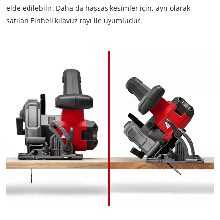
disclosed
elde edilebilir. Daha da hassas kesimler için, ayrı olarak
to
satılan Einhell kılavuz rayı ile uyumludur.
the
visitor.
The
website
owner
needs
to
setup
the
site
with
their
CMP
to
add
this
content
to
the
list