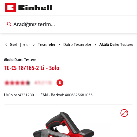
rünler
Geri
Aletler
|
Testereler
Daire Testereler
Akülü Daire Testere
Akülü Daire Testere
TE-CS 18/165-2 Li - Solo
Ürün nr.:
4331230
EAN - Barkod:
4006825681055
Türkçe
TR
Türkçe