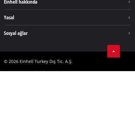
Einhell hakkında
Akü Sistemi
Hakkımızda
Yasal
Hizmetler
Dünya Genelinde Einhell
Künye
Sosyal ağlar
Kişisel Verileri Koruma
Tik Tok
İletişim
Facebook
Uyumluluk
© 2026 Einhell Turkey Dış Tic. A.Ş.
YouТube
Instagram
Twitter
LinkedIn