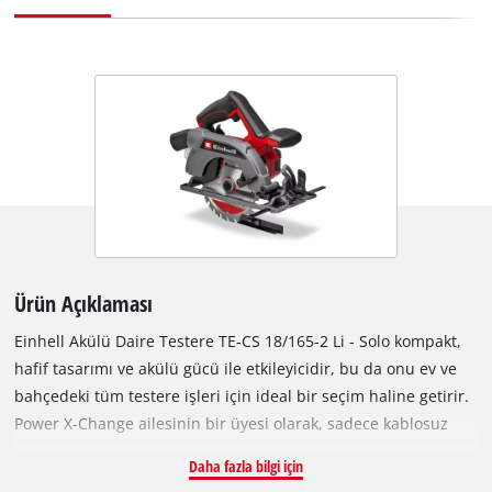
Ürün Açıklaması
Einhell Akülü Daire Testere TE-CS 18/165-2 Li - Solo kompakt,
hafif tasarımı ve akülü gücü ile etkileyicidir, bu da onu ev ve
bahçedeki tüm testere işleri için ideal bir seçim haline getirir.
Power X-Change ailesinin bir üyesi olarak, sadece kablosuz
esnek kullanım sağlamakla kalmaz, aynı zamanda sistem
Daha fazla bilgi için
serisindeki tüm akü ve şarj cihazlarıyla da kullanılabilir.