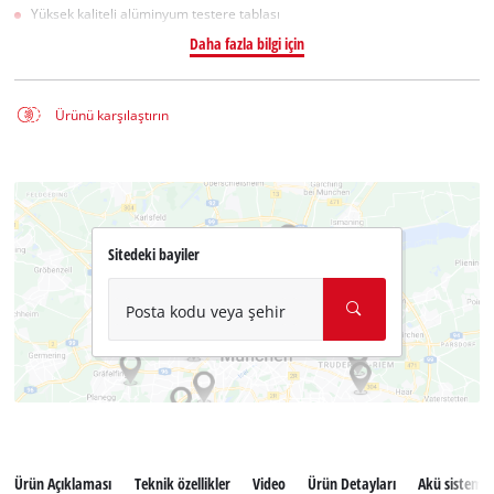
Yüksek kaliteli alüminyum testere tablası
Daha fazla bilgi için
Ürünü karşılaştırın
Sitedeki bayiler
Posta kodu veya şehir
Ürün Açıklaması
Teknik özellikler
Video
Ürün Detayları
Akü sistemi