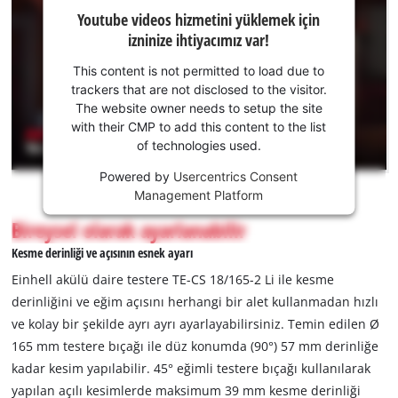
Youtube
Youtube videos hizmetini yüklemek için
hizmetini
izninize ihtiyacımız var!
yüklemek
için
This content is not permitted to load due to
izninize
trackers that are not disclosed to the visitor.
ihtiyacımız
The website owner needs to setup the site
var!
with their CMP to add this content to the list
of technologies used.
This
Powered by
Usercentrics Consent
content
Management Platform
is
not
Bireysel olarak ayarlanabilir
permitted
Kesme derinliği ve açısının esnek ayarı
to
load
Einhell akülü daire testere TE-CS 18/165-2 Li ile kesme
due
derinliğini ve eğim açısını herhangi bir alet kullanmadan hızlı
to
ve kolay bir şekilde ayrı ayrı ayarlayabilirsiniz. Temin edilen Ø
trackers
165 mm testere bıçağı ile düz konumda (90°) 57 mm derinliğe
that
are
kadar kesim yapılabilir. 45° eğimli testere bıçağı kullanılarak
not
yapılan açılı kesimlerde maksimum 39 mm kesme derinliği