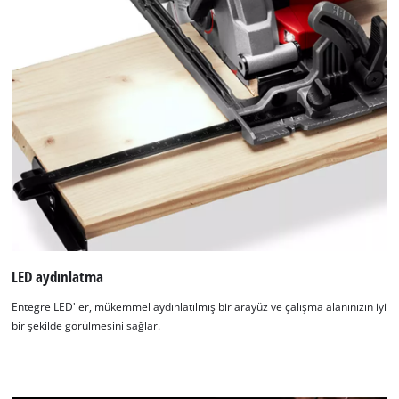
Google Maps hizmetini yüklemek için
izninize ihtiyacımız var!
LED aydınlatma
This content is not permitted to load due
to trackers that are not disclosed to the
Entegre LED'ler, mükemmel aydınlatılmış bir arayüz ve çalışma alanınızın iyi
visitor. The website owner needs to setup
bir şekilde görülmesini sağlar.
the site with their CMP to add this content
to the list of technologies used.
Powered by
Usercentrics Consent