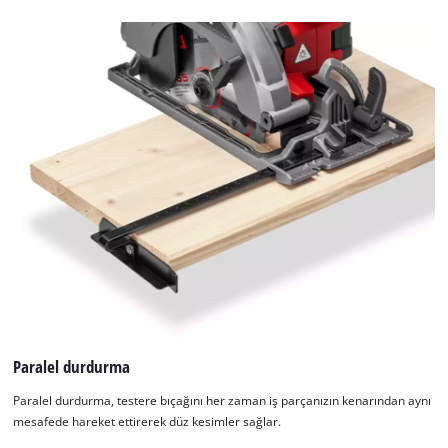
of
technologies
used.
Powered
by
Usercentrics
Consent
Management
Platform
Paralel durdurma
Paralel durdurma, testere bıçağını her zaman iş parçanızın kenarından aynı
mesafede hareket ettirerek düz kesimler sağlar.