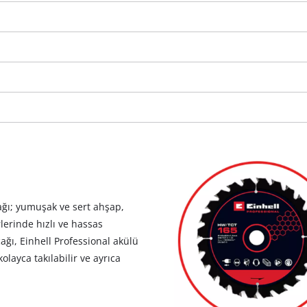
visitor. The website owner needs to setup
the site with their CMP to add this content
to the list of technologies used.
Powered by
Usercentrics Consent
Management Platform
ağı; yumuşak ve sert ahşap,
lerinde hızlı ve hassas
çağı, Einhell Professional akülü
layca takılabilir ve ayrıca