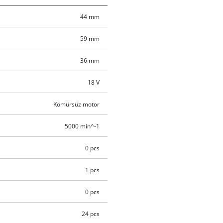
44 mm
59 mm
36 mm
18 V
Kömürsüz motor
5000 min^-1
0 pcs
1 pcs
0 pcs
24 pcs