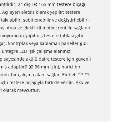
ntilidir. 24 dişli Ø 165 mm testere bıçağı,
 Açı ayarı aletsiz olarak yapılır; testere
akılabilir, sabitlenebilir ve değiştirilebilir.
latma ve elektrikli motor freni ile sağlanır.
lüminyumdan yapılmış testere tablası gibi
ğaç, kontrplak veya kaplamalı paneller gibi
Entegre LED ışık çalışma alanınızı
 sayesinde akülü daire testere için güvenli
iş adaptörü (Ø 36 mm için), harici bir
miz bir çalışma alanı sağlar. Einhell TP-CS
çlu testere bıçağıyla birlikte verilir. Akü ve
rı olarak mevcuttur.