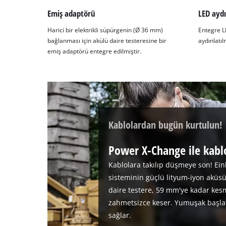
Emiş adaptörü
LED ayd
Harici bir elektrikli süpürgenin (Ø 36 mm)
Entegre 
bağlanması için akülü daire testeresine bir
aydınlatıl
emiş adaptörü entegre edilmiştir.
Kablolardan bugün kurtulun!
Power X-Change ile kabl
Kablolara takılıp düşmeye son! Ei
sisteminin güçlü lityum-iyon aküsü
daire testere, 59 mm'ye kadar kesm
zahmetsizce keser. Yumuşak başlat
sağlar.