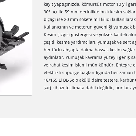
kayıt yaptığınızda, kömürsüz motor 10 yıl gara
90° açı ile 59 mm derinlikte hızlı kesim sağlar.
bıçağı ise 20 mm sokete mil kilidi kullanılarak t
Kullanıcının ve motorun güvenliği yumuşak baş
Kesim çizgisi göstergesi ve yüksek kaliteli a
çeşitli kesme yardımcıları, yumuşak ve sert a
her türlü ahşapta daima hassas kesim sağlar. 
aydınlatır. Yumuşak kavrama yüzeyli geniş sap
ve rahat kesim işlemi mümkündür. Entegre em
elektrikli süpürge bağlandığında her zaman te
18/165 Li BL-Solo akülü daire testere, karbür u
şarj cihazı teslimata dahil değildir, bunlar ay