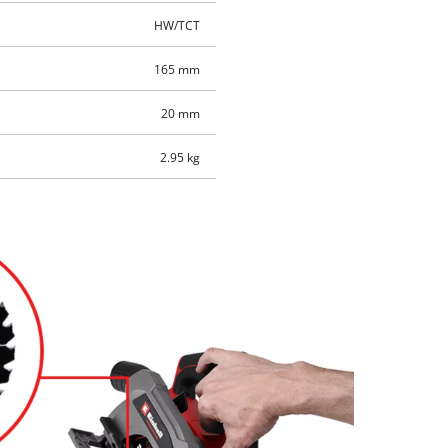
HW/TCT
165 mm
20 mm
2.95 kg