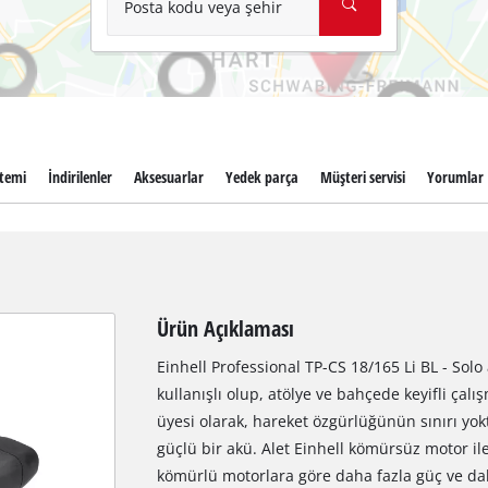
Posta kodu veya şehir
stemi
İndirilenler
Aksesuarlar
Yedek parça
Müşteri servisi
Yorumlar
Ürün Açıklaması
Einhell Professional TP-CS 18/165 Li BL - Sol
kullanışlı olup, atölye ve bahçede keyifli çal
üyesi olarak, hareket özgürlüğünün sınırı yo
güçlü bir akü. Alet Einhell kömürsüz motor il
kömürlü motorlara göre daha fazla güç ve dah