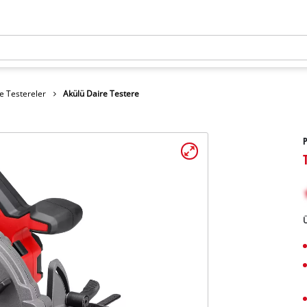
e Testereler
Akülü Daire Testere
P
Ü