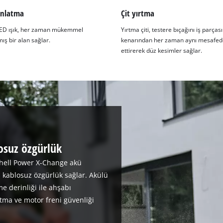
ınlatma
Çit yırtma
LED ışık, her zaman mükemmel
Yırtma çiti, testere bıçağını iş parças
mış bir alan sağlar.
kenarından her zaman aynı mesafed
ettirerek düz kesimler sağlar.
osuz özgürlük
nhell Power X-Change akü
 kablosuz özgürlük sağlar. Akülü
e derinliği ile ahşabı
ma ve motor freni güvenliği