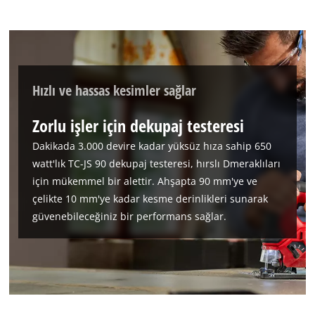
Hızlı ve hassas kesimler sağlar
Zorlu işler için dekupaj testeresi
Google Maps hizmetini yüklemek için
Dakikada 3.000 devire kadar yüksüz hıza sahip 650
izninize ihtiyacımız var!
watt'lık TC-JS 90 dekupaj testeresi, hırslı Dmeraklıları
için mükemmel bir alettir. Ahşapta 90 mm'ye ve
This content is not permitted to load due
çelikte 10 mm'ye kadar kesme derinlikleri sunarak
to trackers that are not disclosed to the
güvenebileceğiniz bir performans sağlar.
visitor. The website owner needs to setup
the site with their CMP to add this content
to the list of technologies used.
Powered by
Usercentrics Consent
Management Platform