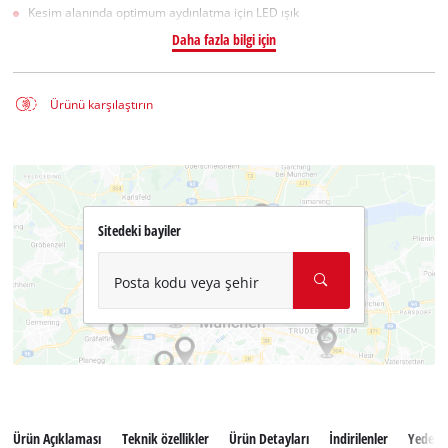
Kesim alanında optimum aydınlatma için LED ışık
Daha fazla bilgi için
Ürünü karşılaştırın
Sitedeki bayiler
Posta kodu veya şehir
Ürün Açıklaması
Teknik özellikler
Ürün Detayları
İndirilenler
Yedek 