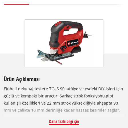
Ürün Açıklaması
Einhell dekupaj testere TC-JS 90, atölye ve evdeki DIY işleri için
güçlü ve kompakt bir araçtır. Sarkaç strok fonksiyonu gibi
kullanışlı özellikleri ve 22 mm strok yüksekliğiyle ahşapta 90
mm ve çelikte 10 mm derinliğe kadar hassas kesimler sağlar.
Döner testere ayağı ile 45°'ye kadar hassas gönye kesimlerine
Daha fazla bilgi için
de olanak sağlar. Dekupaj testeresi, sorunsuz çalışan 650