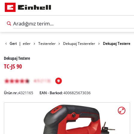
Ürünler
Geri
|
Aletler
Testereler
Dekupaj Testereler
Dekupaj Testere
Dekupaj Testere
TC-JS 90
Ürün nr.:
4321165
EAN - Barkod:
4006825673036
Türkçe
TR
Türkçe