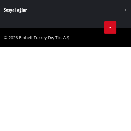
Dünya Genelinde Einhell
Künye
Sosyal ağlar
Kişisel Verileri Koruma
Tik Tok
İletişim
Facebook
Uyumluluk
© 2026 Einhell Turkey Dış Tic. A.Ş.
YouТube
Instagram
Twitter
LinkedIn