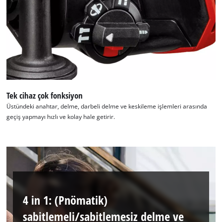
Google Maps hizmetini yüklemek için
izninize ihtiyacımız var!
Tek cihaz çok fonksiyon
This content is not permitted to load due
Üstündeki anahtar, delme, darbeli delme ve keskileme işlemleri arasında
to trackers that are not disclosed to the
geçiş yapmayı hızlı ve kolay hale getirir.
visitor. The website owner needs to setup
the site with their CMP to add this content
to the list of technologies used.
Powered by
Usercentrics Consent
Management Platform
4 in 1: (Pnömatik)
sabitlemeli/sabitlemesiz delme ve