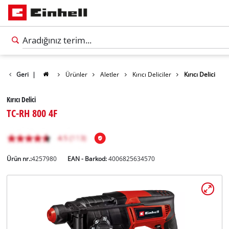
Geri
|
Ürünler
Aletler
Kırıcı Deliciler
Kırıcı Delici
Kırıcı Delici
TC-RH 800 4F
Ürün nr.:
4257980
EAN - Barkod:
4006825634570
Türkçe
TR
Türkçe