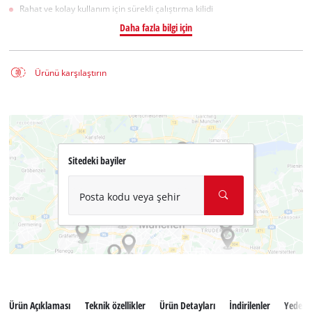
Rahat ve kolay kullanım için sürekli çalıştırma kilidi
Daha fazla bilgi için
Ürünü karşılaştırın
Sitedeki bayiler
Posta kodu veya şehir
Ürün Açıklaması
Teknik özellikler
Ürün Detayları
İndirilenler
Yedek 