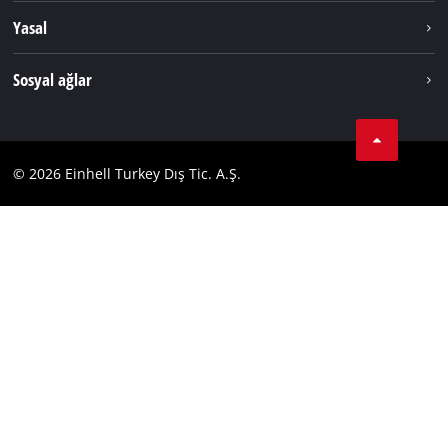
Hakkımızda
Yasal
Hizmetler
Dünya Genelinde Einhell
Künye
Sosyal ağlar
Kişisel Verileri Koruma
Tik Tok
İletişim
Facebook
Uyumluluk
© 2026 Einhell Turkey Dış Tic. A.Ş.
YouТube
Instagram
Twitter
LinkedIn