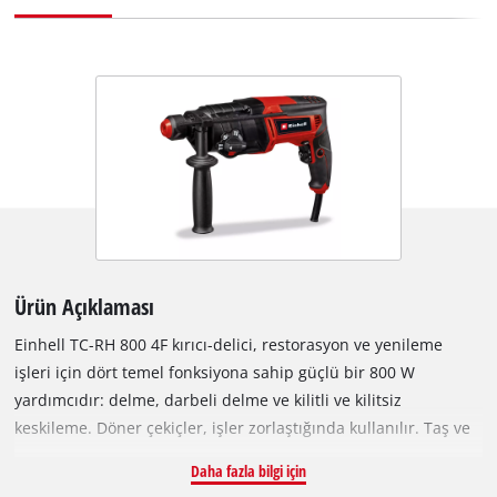
Ürün Açıklaması
Einhell TC-RH 800 4F kırıcı-delici, restorasyon ve yenileme
işleri için dört temel fonksiyona sahip güçlü bir 800 W
yardımcıdır: delme, darbeli delme ve kilitli ve kilitsiz
keskileme. Döner çekiçler, işler zorlaştığında kullanılır. Taş ve
beton gibi sert malzemelere çekiçle vurur ve delerler. Darbe
Daha fazla bilgi için
darbeleri malzemeyi kelimenin tam anlamıyla "parçalar",