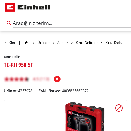
Geri
|
Ürünler
Aletler
Kırıcı Deliciler
Kırıcı Delici
Kırıcı Delici
TE-RH 950 5F
Ürün nr.:
4257978
EAN - Barkod:
4006825663372
Türkçe
TR
Türkçe