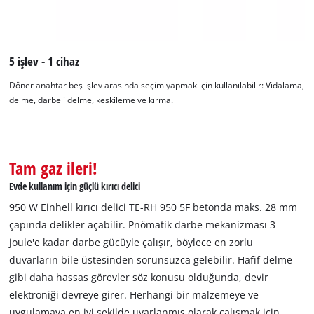
5 işlev - 1 cihaz
Döner anahtar beş işlev arasında seçim yapmak için kullanılabilir: Vidalama,
delme, darbeli delme, keskileme ve kırma.
Google Maps hizmetini yüklemek için
izninize ihtiyacımız var!
Tam gaz ileri!
This content is not permitted to load due
to trackers that are not disclosed to the
Evde kullanım için güçlü kırıcı delici
visitor. The website owner needs to setup
950 W Einhell kırıcı delici TE-RH 950 5F betonda maks. 28 mm
the site with their CMP to add this content
çapında delikler açabilir. Pnömatik darbe mekanizması 3
to the list of technologies used.
joule'e kadar darbe gücüyle çalışır, böylece en zorlu
Powered by
Usercentrics Consent
duvarların bile üstesinden sorunsuzca gelebilir. Hafif delme
Management Platform
gibi daha hassas görevler söz konusu olduğunda, devir
elektroniği devreye girer. Herhangi bir malzemeye ve
uygulamaya en iyi şekilde uyarlanmış olarak çalışmak için