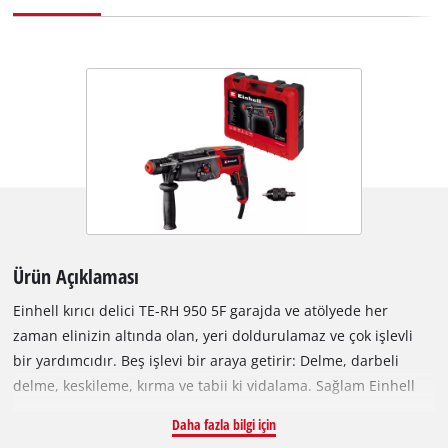
Ürün Açıklaması
Einhell kırıcı delici TE-RH 950 5F garajda ve atölyede her
zaman elinizin altında olan, yeri doldurulamaz ve çok işlevli
bir yardımcıdır. Beş işlevi bir araya getirir: Delme, darbeli
delme, keskileme, kırma ve tabii ki vidalama. Sağlam Einhell
kırıcı delici tüm bunlar için en iyi şekilde donatılmıştır. İki
Daha fazla bilgi için
vitesli şanzıman sert malzemelerin delinmesi ve vidalanması