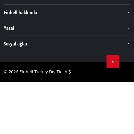
Sürdürülebilirlik
Einhell hakkında
Akü Sistemi
Hakkımızda
Yasal
Hizmetler
Dünya Genelinde Einhell
Künye
Sosyal ağlar
Kişisel Verileri Koruma
Tik Tok
İletişim
Facebook
Uyumluluk
© 2026 Einhell Turkey Dış Tic. A.Ş.
YouТube
Instagram
Twitter
LinkedIn