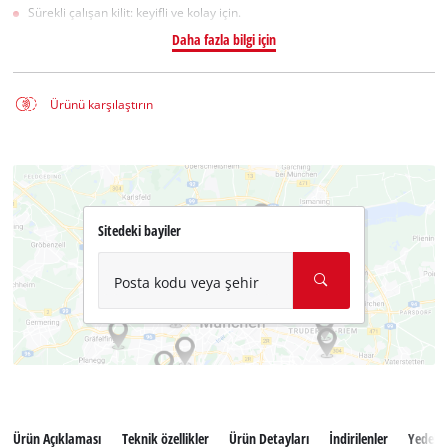
Sürekli çalışan kilit: keyifli ve kolay için.
Daha fazla bilgi için
Ürünü karşılaştırın
Sitedeki bayiler
Posta kodu veya şehir
Ürün Açıklaması
Teknik özellikler
Ürün Detayları
İndirilenler
Yedek 