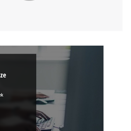
ize
ek