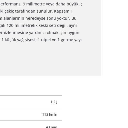
i performans, 9 milimetre veya daha büyük iç
ki çekiç tarafından sunulur. Kapsamlı
nım alanlarının neredeyse sonu yoktur. Bu
ı 120 milimetrelik keski seti değil, aynı
temizlenmesine yardımcı olmak için uygun
a 1 küçük yağ şişesi, 1 nipel ve 1 germe yayı
1.2 J
113 l/min
43 mm