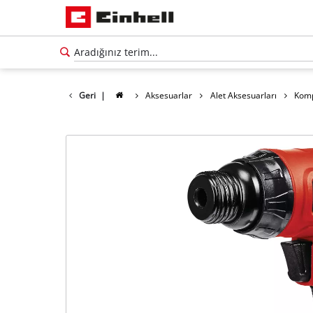
Geri
|
Aksesuarlar
Alet Aksesuarları
Komp
Türkçe
TR
Türkçe