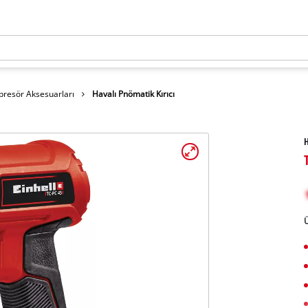
resör Aksesuarları
Havalı Pnömatik Kırıcı
H
Ü