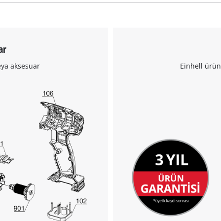
Google Maps hizmetini yüklemek için
ar
izninize ihtiyacımız var!
eya aksesuar
Einhell ürün
This content is not permitted to load due
to trackers that are not disclosed to the
visitor. The website owner needs to setup
the site with their CMP to add this content
to the list of technologies used.
Powered by
Usercentrics Consent
Management Platform