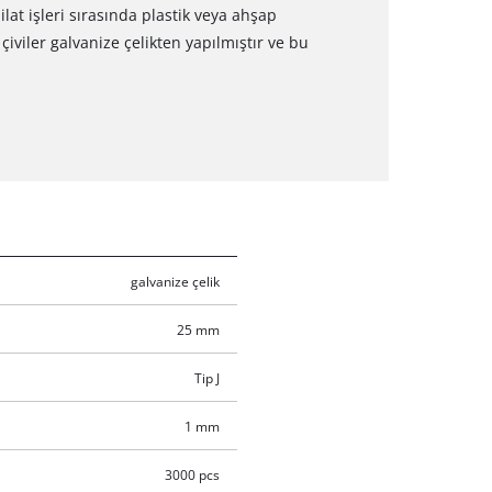
lat işleri sırasında plastik veya ahşap
çiviler galvanize çelikten yapılmıştır ve bu
galvanize çelik
25 mm
Tip J
1 mm
3000 pcs