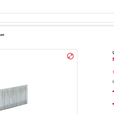
seti
Ç
Ü