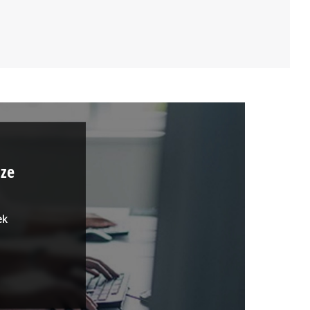
ize
ek