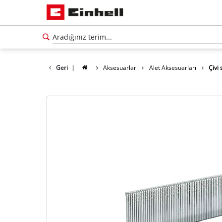
Geri
|
Aksesuarlar
Alet Aksesuarları
Çivi 
Türkçe
TR
Türkçe