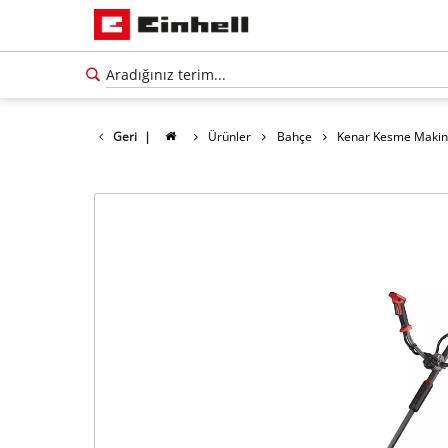
Geri
|
Ürünler
Bahçe
Kenar Kesme Makinel
Türkçe
TR
Türkçe