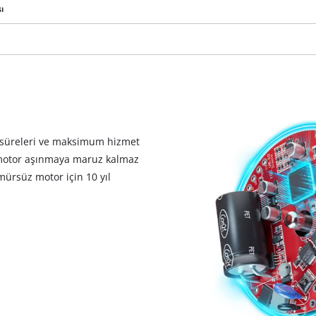
visitor. The website owner needs to setup
ı
the site with their CMP to add this content
to the list of technologies used.
Powered by
Usercentrics Consent
Management Platform
 süreleri ve maksimum hizmet
motor aşınmaya maruz kalmaz
mürsüz motor için 10 yıl