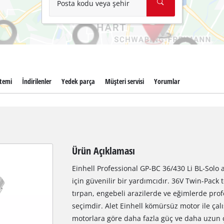
Posta kodu veya şehir
stemi
İndirilenler
Yedek parça
Müşteri servisi
Yorumlar
Ürün Açıklaması
Einhell Professional GP-BC 36/430 Li BL-Solo ak
için güvenilir bir yardımcıdır. 36V Twin-Pack
tırpan, engebeli arazilerde ve eğimlerde pro
seçimdir. Alet Einhell kömürsüz motor ile ça
motorlara göre daha fazla güç ve daha uzun ça