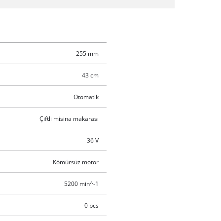
255 mm
43 cm
Otomatik
Çiftli misina makarası
36 V
Kömürsüz motor
5200 min^-1
0 pcs