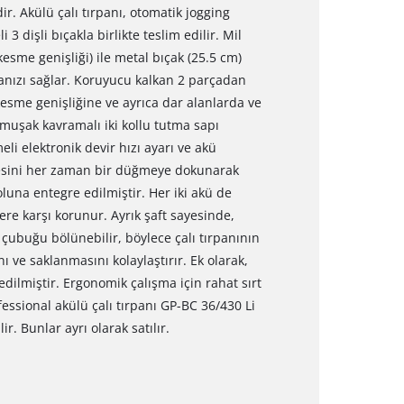
ir. Akülü çalı tırpanı, otomatik jogging
 3 dişli bıçakla birlikte teslim edilir. Mil
esme genişliği) ile metal bıçak (25.5 cm)
manızı sağlar. Koruyucu kalkan 2 parçadan
esme genişliğine ve ayrıca dar alanlarda ve
muşak kavramalı iki kollu tutma sapı
li elektronik devir hızı ayarı ve akü
iyesini her zaman bir düğmeye dokunarak
luna entegre edilmiştir. Her iki akü de
ere karşı korunur. Ayrık şaft sayesinde,
çubuğu bölünebilir, böylece çalı tırpanının
 ve saklanmasını kolaylaştırır. Ek olarak,
dilmiştir. Ergonomik çalışma için rahat sırt
ofessional akülü çalı tırpanı GP-BC 36/430 Li
r. Bunlar ayrı olarak satılır.