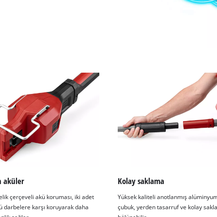
 aküler
Kolay saklama
lik çerçeveli akü koruması, iki adet
Yüksek kaliteli anotlanmış alüminyum
ü darbelere karşı koruyarak daha
çubuk, yerden tasarruf ve kolay sakl