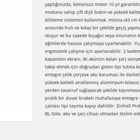
yaptığınızda, kömürsüz motor 10 yıl garantilid
moduna sahip çift dişli bobin ve yüksek kaliteli
kilitleme sistemini kullanmak, misina (43 cm k
arasında hızlı ve kolay bir şekilde geçiş yap
oluşur ve bu sayede bıçağın veya misinanın k
eğimlerde hassas çalışmaya uyarlanabilir. Yu
ergonomik çalışma için ayarlanabilir. 2 kademe
kapasitesi ekranı, iki akünün kalan şarj sev
takip etmek için doğrudan gidon tipi tutma ko
entegre çelik çerçeve akü koruması ile darbel
yüksek kaliteli anotlanmış alüminyum kılavuz 
yerden tasarruf sağlayacak şekilde taşınmasını
pratik bir duvar braketi muhafazaya entegre e
çantası tipi taşıma kayışı dahildir. Einhell Pr
BL-Solo, akü ve şarj cihazı olmadan teslim edili