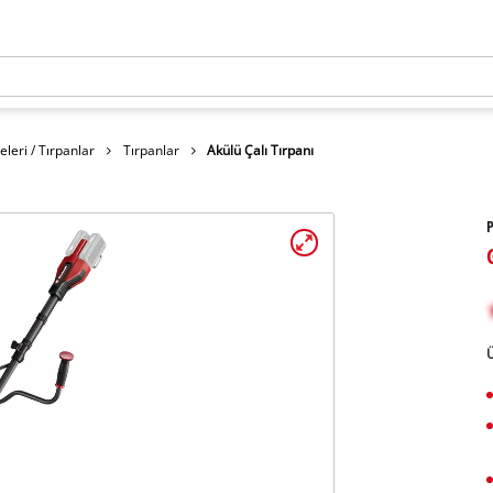
eri / Tırpanlar
Tırpanlar
Akülü Çalı Tırpanı
P
Ü