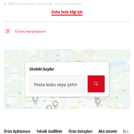
Mikro anahtarlı ergonomik, ince ön tutamak
Daha fazla bilgi için
Ürünü karşılaştırın
Sitedeki bayiler
Posta kodu veya şehir
Ürün Açıklaması
Teknik özellikler
Ürün Detayları
Akü sistemi
İndiril