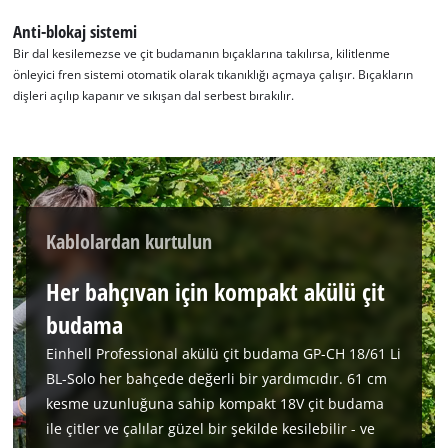
Anti-blokaj sistemi
Bir dal kesilemezse ve çit budamanın bıçaklarına takılırsa, kilitlenme
önleyici fren sistemi otomatik olarak tıkanıklığı açmaya çalışır. Bıçakların
dişleri açılıp kapanır ve sıkışan dal serbest bırakılır.
Kablolardan kurtulun
Her bahçıvan için kompakt akülü çit
Google Maps hizmetini yüklemek için
izninize ihtiyacımız var!
budama
This content is not permitted to load due
Einhell Professional akülü çit budama GP-CH 18/61 Li
to trackers that are not disclosed to the
BL-Solo her bahçede değerli bir yardımcıdır. 61 cm
visitor. The website owner needs to setup
kesme uzunluğuna sahip kompakt 18V çit budama
the site with their CMP to add this content
ile çitler ve çalılar güzel bir şekilde kesilebilir - ve
to the list of technologies used.