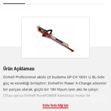
Ürün Açıklaması
Einhell Professional akülü çit budama GP-CH 18/61 Li BL-Solo
güç ve esnekliği birleştirir: Einhell'in Power X-Change ailesinin
bir parçası olarak, güçlü bir 18V lityum iyon akü ile çalışır.‌
Cihaz ayrıca Einhell PurePOWER Kömürsüz motor ile
güçlendirilmiştir. Bu Kömürsüz motor, geleneksel karbon
Daha fazla bilgi için
kömürlü motorlara göre daha fazla güç ve daha uzun çalışma