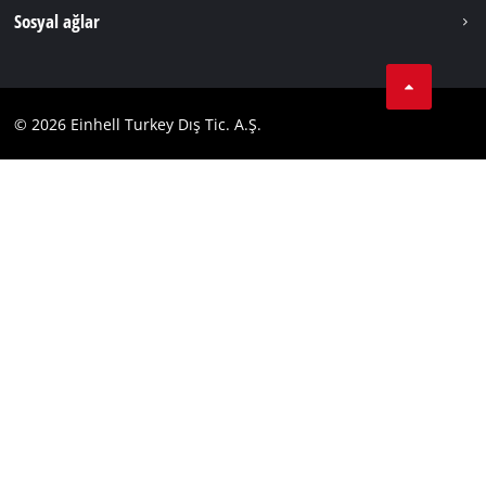
Künye
Sosyal ağlar
Kişisel Verileri Koruma
Tik Tok
İletişim
Facebook
Uyumluluk
© 2026 Einhell Turkey Dış Tic. A.Ş.
YouТube
Instagram
Twitter
LinkedIn