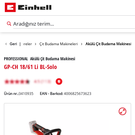
Makası / Testereler
Geri
|
Çit Budama Makineleri
Akülü Çit Budama Makinesi
PROFESSIONAL Akülü Çit Budama Makinesi
GP-CH 18/61 Li BL-Solo
Ürün nr.:
3410935
EAN - Barkod:
4006825673623
Türkçe
TR
Türkçe