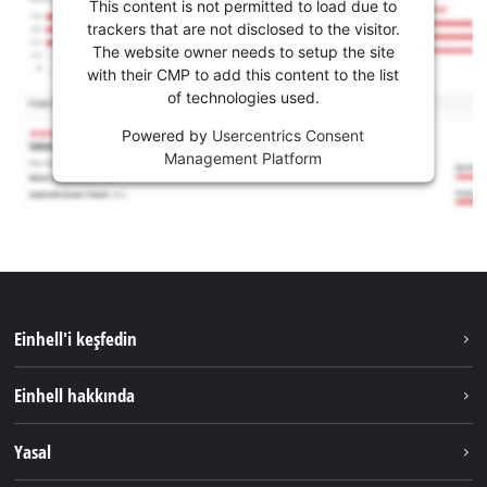
This content is not permitted to load due to
trackers that are not disclosed to the visitor.
The website owner needs to setup the site
with their CMP to add this content to the list
of technologies used.
Powered by
Usercentrics Consent
Management Platform
Einhell'i keşfedin
Sürdürülebilirlik
Einhell hakkında
Akü Sistemi
Hakkımızda
Yasal
Hizmetler
Dünya Genelinde Einhell