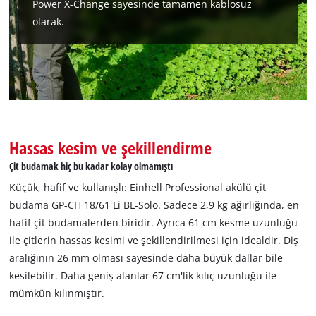
Power X-Change sayesinde tamamen kablosuz
Powered by
Usercentrics Consent
olarak.
Management Platform
Hassas kesim ve şekillendirme
Çit budamak hiç bu kadar kolay olmamıştı
Küçük, hafif ve kullanışlı: Einhell Professional akülü çit
budama GP-CH 18/61 Li BL-Solo. Sadece 2,9 kg ağırlığında, en
hafif çit budamalerden biridir. Ayrıca 61 cm kesme uzunluğu
ile çitlerin hassas kesimi ve şekillendirilmesi için idealdir. Diş
aralığının 26 mm olması sayesinde daha büyük dallar bile
kesilebilir. Daha geniş alanlar 67 cm'lik kılıç uzunluğu ile
mümkün kılınmıştır.