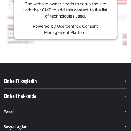
The website owner needs to setup the site
with their CMP to add this content to the list
of technologies used.
Powered by
Usercentrics Consent
Management Platform
Einhell'i keşfedin
Sürdürülebilirlik
Einhell hakkında
Akü Sistemi
Hakkımızda
Yasal
Hizmetler
Dünya Genelinde Einhell
Künye
Sosyal ağlar