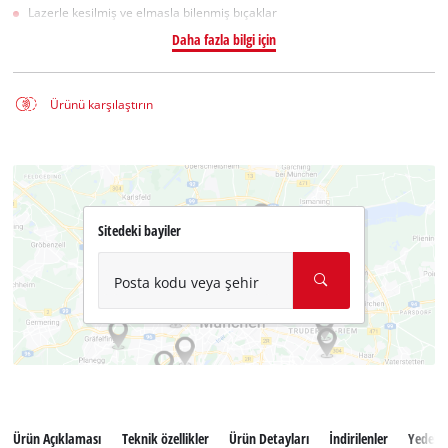
Lazerle kesilmiş ve elmasla bilenmiş bıçaklar
Daha fazla bilgi için
Ürünü karşılaştırın
Sitedeki bayiler
Posta kodu veya şehir
Ürün Açıklaması
Teknik özellikler
Ürün Detayları
İndirilenler
Yedek 