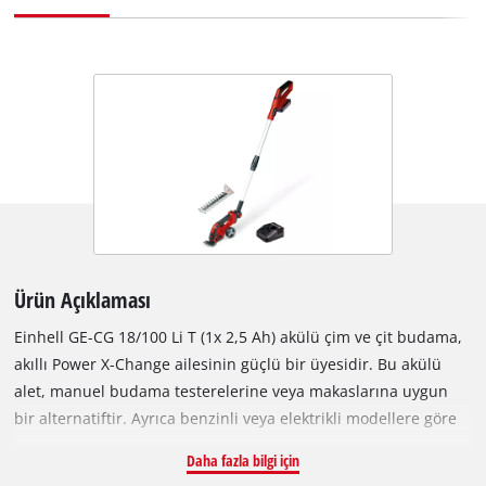
Ürün Açıklaması
Einhell GE-CG 18/100 Li T (1x 2,5 Ah) akülü çim ve çit budama,
akıllı Power X-Change ailesinin güçlü bir üyesidir. Bu akülü
alet, manuel budama testerelerine veya makaslarına uygun
bir alternatiftir. Ayrıca benzinli veya elektrikli modellere göre
daha hafif, daha sessiz ve daha işlevseldir; bu da onu çalıları
Daha fazla bilgi için
ve ağaçları budamak, şekillendirmek ve inceltmek için ideal bir