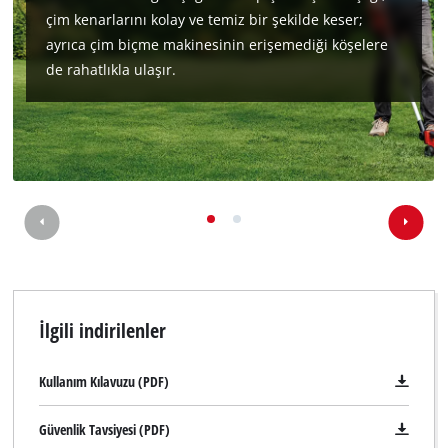
çim kenarlarını kolay ve temiz bir şekilde keser;
ayrıca çim biçme makinesinin erişemediği köşelere
de rahatlıkla ulaşır.
İlgili indirilenler
Kullanım Kılavuzu (PDF)
Güvenlik Tavsiyesi (PDF)