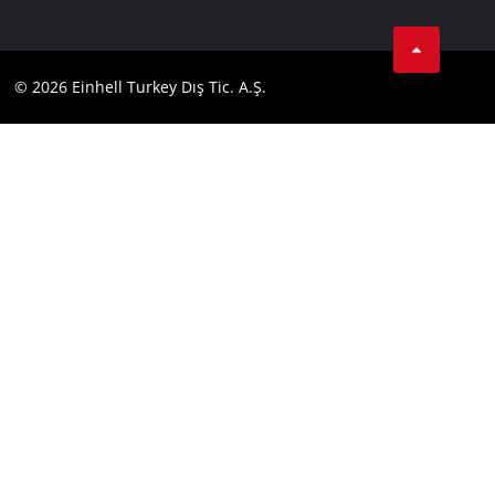
Kişisel Verileri Koruma
Tik Tok
İletişim
Facebook
Uyumluluk
© 2026 Einhell Turkey Dış Tic. A.Ş.
YouТube
Instagram
Twitter
LinkedIn