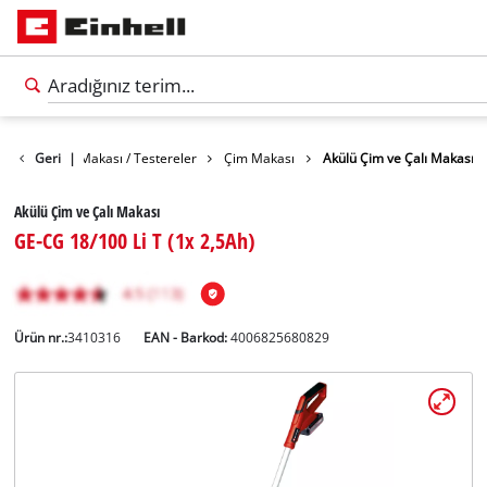
çe
Geri
Bahçe Makası / Testereler
|
Çim Makası
Akülü Çim ve Çalı Makası
Akülü Çim ve Çalı Makası
GE-CG 18/100 Li T (1x 2,5Ah)
Ürün nr.:
3410316
EAN - Barkod:
4006825680829
Türkçe
TR
Türkçe