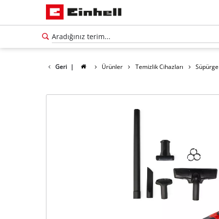
Geri
|
Ürünler
Temizlik Cihazları
Süpürge
Türkçe
TR
Türkçe