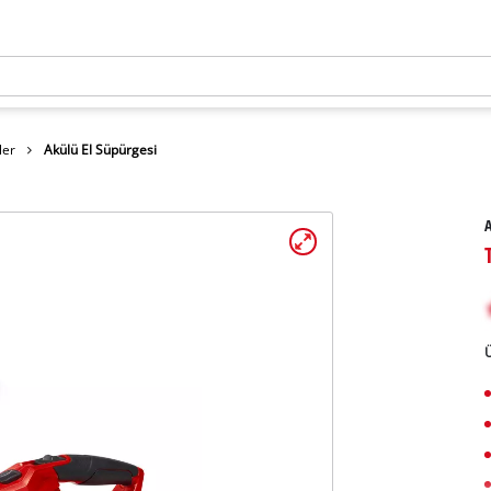
ler
Akülü El Süpürgesi
A
Ü