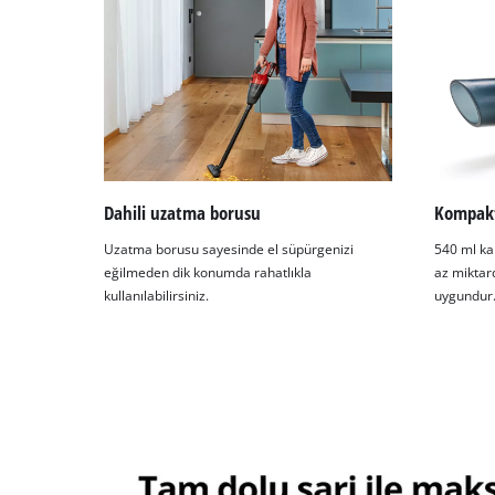
Dahili uzatma borusu
Kompakt
Uzatma borusu sayesinde el süpürgenizi
540 ml ka
eğilmeden dik konumda rahatlıkla
az miktard
kullanılabilirsiniz.
uygundur