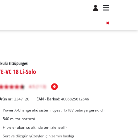
külü El Süpürgesi
TE-VC 18 Li-Solo
rün nr.:
2347120
EAN - Barkod:
4006825612646
Power X-Change akü sistemi üyesi, 1x18V batarya gereklidir
540 ml toz haznesi
Filtreler akan su altında temizlenebilir
Sert ve düzgün yüzeyler için zemin başlığı