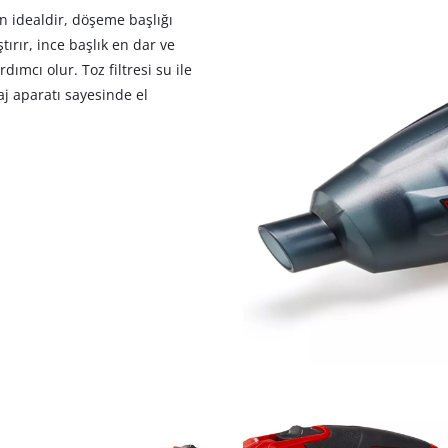
visitor. The website owner needs to setup
in idealdir, döşeme başlığı
the site with their CMP to add this content
tırır, ince başlık en dar ve
to the list of technologies used.
ımcı olur. Toz filtresi su ile
Powered by
Usercentrics Consent
aj aparatı sayesinde el
Management Platform