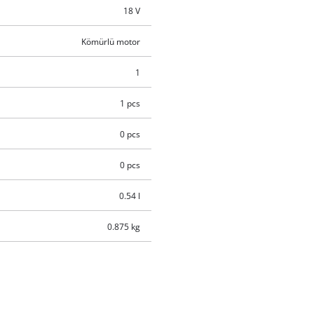
18 V
Kömürlü motor
1
1 pcs
0 pcs
0 pcs
0.54 l
0.875 kg