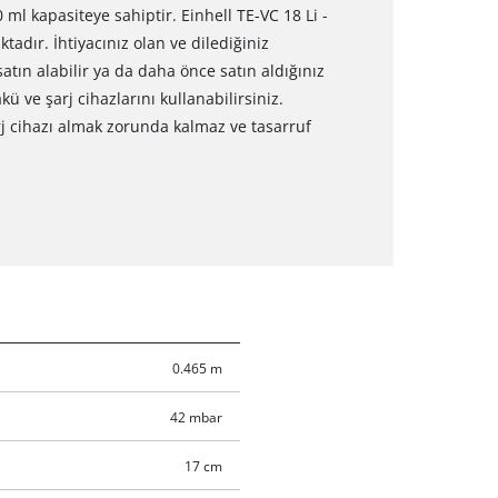
ml kapasiteye sahiptir. Einhell TE-VC 18 Li -
dır. İhtiyacınız olan ve dilediğiniz
satın alabilir ya da daha önce satın aldığınız
 ve şarj cihazlarını kullanabilirsiniz.
arj cihazı almak zorunda kalmaz ve tasarruf
0.465 m
42 mbar
17 cm