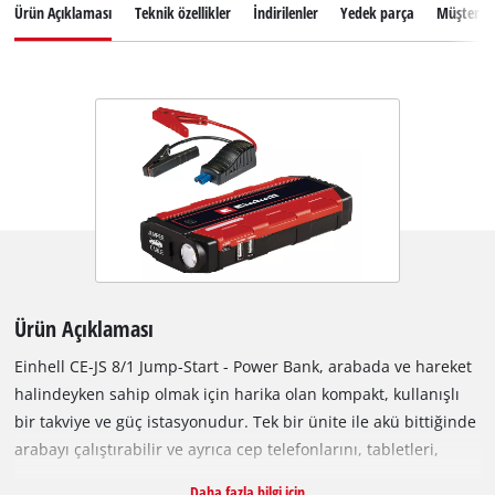
Ürün Açıklaması
Teknik özellikler
İndirilenler
Yedek parça
Müşteri se
Ürün Açıklaması
Einhell CE-JS 8/1 Jump-Start - Power Bank, arabada ve hareket
halindeyken sahip olmak için harika olan kompakt, kullanışlı
bir takviye ve güç istasyonudur. Tek bir ünite ile akü bittiğinde
arabayı çalıştırabilir ve ayrıca cep telefonlarını, tabletleri,
kameraları vb. hızlı ve kolay bir şekilde şarj edebilirsiniz.
Daha fazla bilgi için