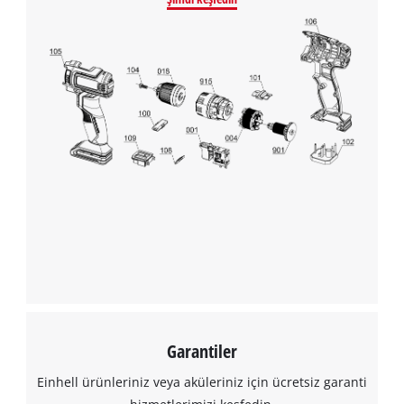
Google Maps hizmetini yüklemek için
izninize ihtiyacımız var!
This content is not permitted to load due
to trackers that are not disclosed to the
visitor. The website owner needs to setup
the site with their CMP to add this content
to the list of technologies used.
Powered by
Usercentrics Consent
Management Platform
Garantiler
Einhell ürünleriniz veya aküleriniz için ücretsiz garanti