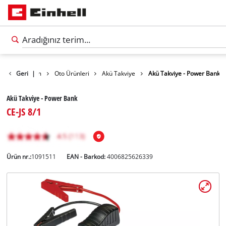
door ve Yaşam
Geri
|
Oto Ürünleri
Akü Takviye
Akü Takviye - Power Bank
Akü Takviye - Power Bank
CE-JS 8/1
Ürün nr.:
1091511
EAN - Barkod:
4006825626339
Türkçe
TR
Türkçe