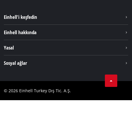
Einhell'i keşfedin
Sürdürülebilirlik
Einhell hakkında
Akü Sistemi
Hakkımızda
Yasal
Hizmetler
Dünya Genelinde Einhell
Künye
Sosyal ağlar
Kişisel Verileri Koruma
Tik Tok
İletişim
Facebook
Uyumluluk
© 2026 Einhell Turkey Dış Tic. A.Ş.
YouТube
Instagram
Twitter
LinkedIn