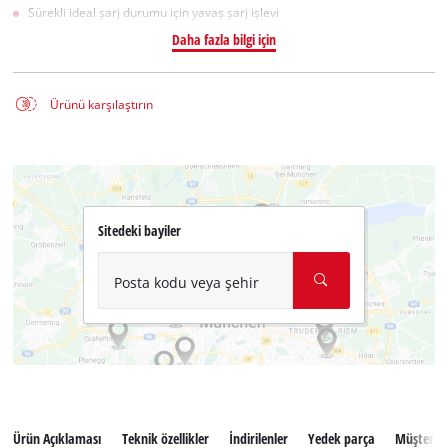
Sürekli ideal şarj durumu için yavaş şarj işlevi
Daha fazla bilgi için
Ürünü karşılaştırın
Sitedeki bayiler
Posta kodu veya şehir
Ürün Açıklaması
Teknik özellikler
İndirilenler
Yedek parça
Müşteri se