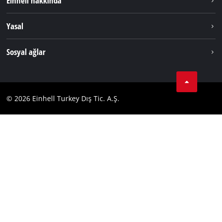
Einhell hakkında
Akü Sistemi
Hakkımızda
Yasal
Hizmetler
Dünya Genelinde Einhell
Künye
Sosyal ağlar
Kişisel Verileri Koruma
Tik Tok
İletişim
Facebook
Uyumluluk
© 2026 Einhell Turkey Dış Tic. A.Ş.
YouТube
Instagram
Twitter
LinkedIn