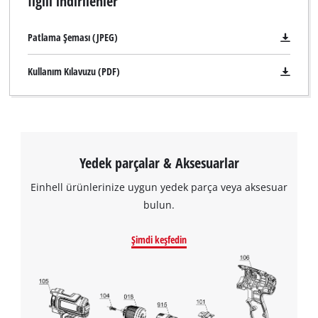
İlgili indirilenler
arabalar, motosikletler veya scooterlar her sezon başında
kullanıma hazırdır. Einhell Akü Şarj Cihazı, 100 A başlangıç ​​
Patlama Şeması (JPEG)
akımı (maks. 5 saniye) sağlayarak, jump-starter ( takviye ) ile
çalıştırma modunu kullanarak akü yardımı sağlayabilir.
Kullanım Kılavuzu (PDF)
Kapasitörün kısa bir süre şarj edilmesinden sonra, şarj cihazı
araç motorunu - benzer şekilde ikinci bir araç kullanarak bir
takviyeli çalıştırma gibi - anında hayata geçirmek için bir
takviye ( jump-starter ) başlatabilir. Aşırı şarj, kısa devre ve
ters kutup korumasına karşı hem şarj cihazını hem de aküyü
Yedek parçalar & Aksesuarlar
otomatik olarak korur. LCD akü voltajı ve şarj durum
Einhell ürünlerinize uygun yedek parça veya aksesuar
göstergesi, akünün hangi şarj durumunda olduğunu ve şarj
bulun.
cihazının hangi moda ayarlandığını bir bakışta gösterir.
Tamamen yalıtılmış kutup bağlantı kıskaçları, Einhell akü şarj
Şimdi keşfedin
cihazının kolay ve güvenli bir şekilde bağlanmasına izin verir.