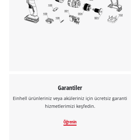
Google Maps hizmetini yüklemek için
izninize ihtiyacımız var!
This content is not permitted to load due
to trackers that are not disclosed to the
visitor. The website owner needs to setup
the site with their CMP to add this content
to the list of technologies used.
Powered by
Usercentrics Consent
Management Platform
Garantiler
Einhell ürünleriniz veya aküleriniz için ücretsiz garanti
hizmetlerimizi keşfedin.
Öğrenin