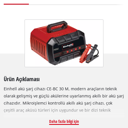
Ürün Açıklaması
Einhell akü şarj cihazı CE-BC 30 M, modern araçların teknik
olarak gelişmiş ve güçlü akülerine uyarlanmış akıllı bir akü şarj
cihazıdır. Mikroişlemci kontrollü akıllı akü şarj cihazı, çok
çeşitli araç aküsü türleri için uygundur ve bir dizi teknik
koruma ve bakım mekanizmasına sahiptir. Gelişimin ana odak
Daha fazla bilgi için
noktası, mümkün olan en uzun kullanım ömrünün tam güçte