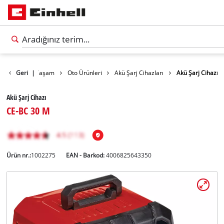
Outdoor ve Yaşam
Geri
|
Oto Ürünleri
Akü Şarj Cihazları
Akü Şarj Cihazı
Akü Şarj Cihazı
CE-BC 30 M
Ürün nr.:
1002275
EAN - Barkod:
4006825643350
Türkçe
TR
Türkçe