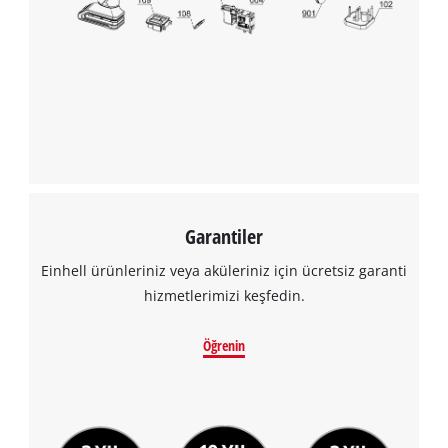
sorun olup olmadığını hemen size bildirir. Akü kelepçeleri
Google Maps hizmetini yüklemek için
tamamen yalıtılmıştır, bu nedenle Einhell akü şarj cihazı
izninize ihtiyacımız var!
güvenli ve kolay bir şekilde bağlanabilir. Gövde, duvara monte
This content is not permitted to load due
etmek için bir askı halkasına sahiptir.
to trackers that are not disclosed to the
visitor. The website owner needs to setup
the site with their CMP to add this content
to the list of technologies used.
Powered by
Usercentrics Consent
Management Platform
Garantiler
Einhell ürünleriniz veya aküleriniz için ücretsiz garanti
hizmetlerimizi keşfedin.
Öğrenin