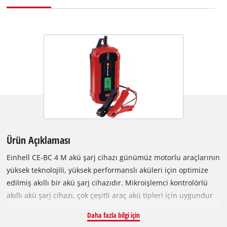
Ürün Açıklaması
Einhell CE-BC 4 M akü şarj cihazı günümüz motorlu araçlarının
yüksek teknolojili, yüksek performanslı aküleri için optimize
edilmiş akıllı bir akü şarj cihazıdır. Mikroişlemci kontrolörlü
akıllı akü şarj cihazı, çok çeşitli araç akü tipleri için uygundur
ve bir dizi teknik koruma ve bakım mekanizmasına sahiptir.
Daha fazla bilgi için
Geliştirmenin ana odak noktası, tam performanstan ödün