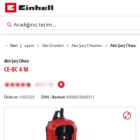
Outdoor ve Yaşam
Geri
|
Oto Ürünleri
Akü Şarj Cihazları
Akü Şarj Cihazı
Akü Şarj Cihazı
CE-BC 4 M
Ürün nr.:
1002225
EAN - Barkod:
4006825640311
Türkçe
TR
Türkçe