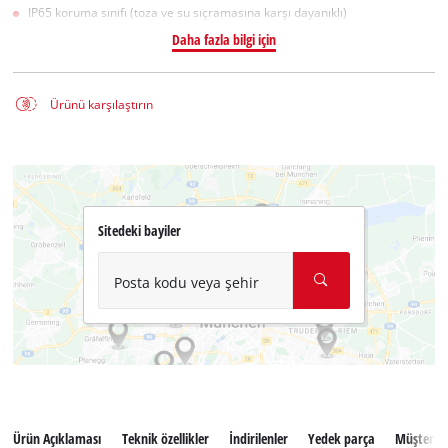
IP65 koruma sınıfı (toza ve su sıçramasına karşı dayanıklı)
Daha fazla bilgi için
Ürünü karşılaştırın
Sitedeki bayiler
Posta kodu veya şehir
Ürün Açıklaması
Teknik özellikler
İndirilenler
Yedek parça
Müşteri se