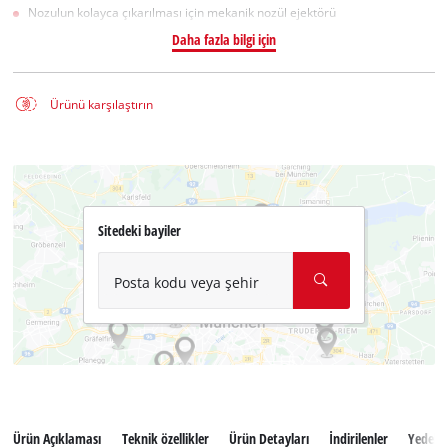
Nozulun kolayca çıkarılması için mekanik nozül ejektörü
Daha fazla bilgi için
Ürünü karşılaştırın
Sitedeki bayiler
Posta kodu veya şehir
Ürün Açıklaması
Teknik özellikler
Ürün Detayları
İndirilenler
Yedek 