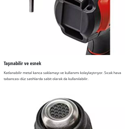
Taşınabilir ve esnek
Katlanabilir metal kanca saklamayı ve kullanımı kolaylaştırıyor. Sıcak hava
tabancası düz satıhlarda sabit olarak da kullanılabilir.
Google Maps hizmetini yüklemek için
izninize ihtiyacımız var!
This content is not permitted to load due
to trackers that are not disclosed to the
visitor. The website owner needs to setup
the site with their CMP to add this content