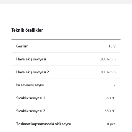
bir bakışta görülebilir. Aşırı ısınma koruması, güvenli çalışmayı
sağlar. Teslimat kapsamına dahil olan redüksiyon nozulunun,
geniş jet nozulun ve reflektör nozulunun kolayca çıkarılmasını
destekleyen mekanik nozül ejektörü mevcuttur. Düz yüzeyi
Teknik özellikler
sabit kullanıma uygundur. Açılır metal kanca esnek çalışma ve
saklama sağlar. Yumuşak kavramalı ergonomik tutamak,
Gerilim
18 V
sağlam ve güvenli bir tutuş sağlar. Teslimata akü ve şarj cihazı
dahil değildir (ayrı satılır).
Hava akış seviyesi 1
200 l/min
Hava akış seviyesi 2
200 l/min
Isı seviyesi sayısı
2
Sıcaklık seviyesi 1
350 °C
Sıcaklık seviyesi 2
550 °C
Teslimat kapsamındaki akü sayısı
0 pcs