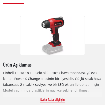
Ürün Açıklaması
Einhell TE-HA 18 Li - Solo akülü sıcak hava tabancası, yüksek
kaliteli Power X-Change ailesinin bir üyesidir. Güçlü sıcak hava
tabancası, 2 sıcaklık seviyesi ve bir LED ekran ile donatılmıştır :
Model yapımında plastiklerin nazikçe şekillendirilmesi,
yapışkan folyoların veya eski vernik, yapışkan artıkları ve boya
Daha fazla bilgi için
katmanları çıkarılması. Seçilen sıcaklık seviyesi LED ekranda