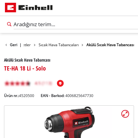
Ürünler
Geri
Aletler
|
Sıcak Hava Tabancaları
Akülü Sıcak Hava Tabancası
Akülü Sıcak Hava Tabancası
TE-HA 18 Li - Solo
Ürün nr.:
4520500
EAN - Barkod:
4006825647730
Türkçe
TR
Türkçe