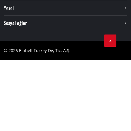
Hakkımızda
Yasal
Hizmetler
Dünya Genelinde Einhell
Künye
Sosyal ağlar
Kişisel Verileri Koruma
Tik Tok
İletişim
Facebook
Uyumluluk
© 2026 Einhell Turkey Dış Tic. A.Ş.
YouТube
Instagram
Twitter
LinkedIn