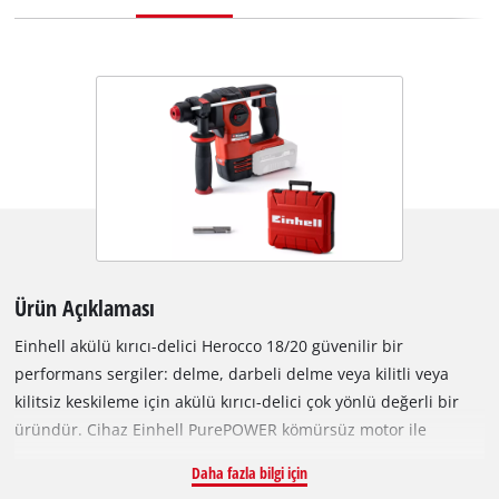
Ürün Açıklaması
Einhell akülü kırıcı-delici Herocco 18/20 güvenilir bir
performans sergiler: delme, darbeli delme veya kilitli veya
kilitsiz keskileme için akülü kırıcı-delici çok yönlü değerli bir
üründür. Cihaz Einhell PurePOWER kömürsüz motor ile
güçlendirilmiştir. Bu kömürsüz motor, geleneksel karbon
Daha fazla bilgi için
fırçalı motorlara göre daha fazla güç ve daha uzun çalışma