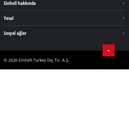
Einhell hakkında
Akü Sistemi
Hakkımızda
Yasal
Hizmetler
Dünya Genelinde Einhell
Künye
Sosyal ağlar
Kişisel Verileri Koruma
Tik Tok
İletişim
Facebook
Uyumluluk
© 2026 Einhell Turkey Dış Tic. A.Ş.
YouТube
Instagram
Twitter
LinkedIn