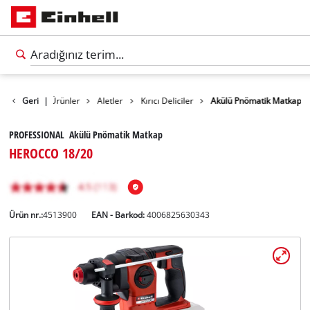
Geri
|
Ürünler
Aletler
Kırıcı Deliciler
Akülü Pnömatik Matkap
PROFESSIONAL Akülü Pnömatik Matkap
HEROCCO 18/20
Ürün nr.:
4513900
EAN - Barkod:
4006825630343
Türkçe
TR
Türkçe