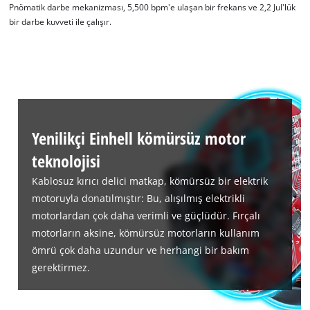
Pnömatik darbe mekanizması, 5,500 bpm'e ulaşan bir frekans ve 2,2 Jul'lük
bir darbe kuvveti ile çalışır.
Yenilikçi Einhell kömürsüz motor
teknolojisi
Kablosuz kırıcı delici matkap, kömürsüz bir elektrik
motoruyla donatılmıştır: Bu, alışılmış elektrikli
motorlardan çok daha verimli ve güçlüdür. Fırçalı
motorların aksine, kömürsüz motorların kullanım
ömrü çok daha uzundur ve herhangi bir bakım
gerektirmez.