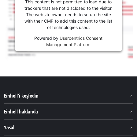
This content is not permitted to load due to
trackers that are not disclosed to the visitor.
The website owner needs to setup the site
with their CMP to add this content to the list
of technologies used.
Powered by
Usercentrics Consent
Management Platform
Einhell'i keşfedin
Sürdürülebilirlik
Einhell hakkında
Akü Sistemi
Hakkımızda
Yasal
Hizmetler
Dünya Genelinde Einhell