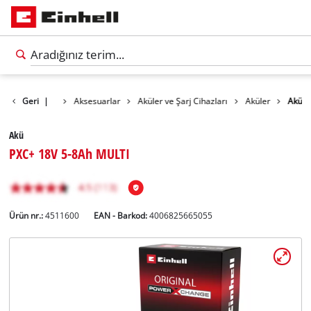
Geri
|
Aksesuarlar
Aküler ve Şarj Cihazları
Aküler
Akü
Akü
PXC+ 18V 5-8Ah MULTI
Ürün nr.:
4511600
EAN - Barkod:
4006825665055
Türkçe
TR
Türkçe