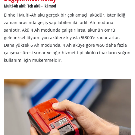
karşı dayanıklıdır. Kauçuk kaplama, yüksek darbe koruması ve
Multi-Ah akü: Tek akü - İki mod
güvenli tutuş sağlar. Entegre tutma yuvası sayesinde akü tüm
Einhell Multi-Ah akü gerçek bir çok amaçlı aküdür. İstenildiği
cihazlardan kolayca çıkarılabilir.
zaman arasında geçiş yapılabilen iki farklı Ah moduna
sahiptir. Akü 4 Ah modunda çalıştırılırsa, akünün ömrü
geleneksel lityum iyon akülere kıyasla %300'e kadar artar.
Daha yüksek 6 Ah modunda, 4 Ah aküye göre %50 daha fazla
çalışma süresi sunar ve ağır hizmet tipi akülü cihazların yoğun
kullanımı için mükemmeldir.