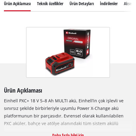
Ürün Açıklaması
Teknik özellikler
Ürün Detayları
İndirilenler
Aksesu
Ürün Açıklaması
Einhell PXC+ 18 V 5–8 Ah MULTI akü, Einhell’in çok işlevli ve
sınırsız şekilde birbirleriyle uyumlu Power X-Change akü
platformunun bir parçasıdır. Evrensel olarak kullanılabilen
PXC aküler, bahçe ve atölye alanındaki tüm sistem akülü
cihazlarına yeterli gücü sağlar. MULTI-Ah teknolojisi sayesinde
Daha fazla bilgi için