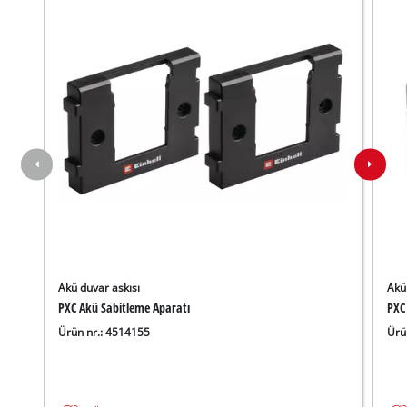
Akü duvar askısı
Akü
PXC Akü Sabitleme Aparatı
PXC
Ürün nr.: 4514155
Ürü