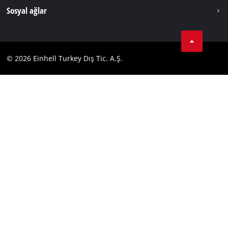
Künye
Sosyal ağlar
Kişisel Verileri Koruma
Tik Tok
İletişim
Facebook
Uyumluluk
© 2026 Einhell Turkey Dış Tic. A.Ş.
YouТube
Instagram
Twitter
LinkedIn