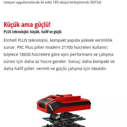
isteyen uygulamalarda iki adet 18V aküyü birleştirerek 36V'luk
Küçük ama güçlü!
PLUS teknolojisi: küçük, hafif ve güçlü
Einhell PLUS teknolojisi, kompakt yapıda yüksek verimlilik
sunar. PXC Plus piller modern 21700 hücreleri kullanır;
böylece 18650 hücrelere göre aynı performans ve çalışma
süresi için daha az hücre gerekir. Sonuç: daha kompakt ve
daha hafif piller, verimli ve güçlü çalışma için idealdir.
Google Maps hizmetini yüklemek için
izninize ihtiyacımız var!
This content is not permitted to load due
to trackers that are not disclosed to the
visitor. The website owner needs to setup
the site with their CMP to add this content
to the list of technologies used.