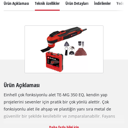
Ürün Açıklaması
Teknik özellikler
Ürün Detayları
İndirilenler
Yedek 
Ürün Açıklaması
Einhell çok fonksiyonlu alet TE-MG 350 EQ, kendin yap
projelerini sevenler için pratik bir çok yönlü alettir. Çok
fonksiyonlu alet ile ahşap ve plastiğin yanı sıra metal de
güvenilir bir şekilde kesilebilir ve zımparalanabilir. Fayans
derzleri de kısa sürede çıkarılabilir. Güçlü 350 W motor, yoğun
Daha fazla bilgi için