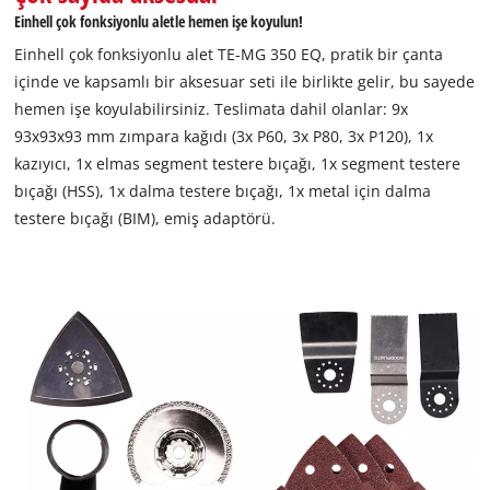
P60, 3x P80, 3x P120) ve bir kazıyıcı içerir.
Einhell çok fonksiyonlu aletle hemen işe koyulun!
Einhell çok fonksiyonlu alet TE-MG 350 EQ, pratik bir çanta
içinde ve kapsamlı bir aksesuar seti ile birlikte gelir, bu sayede
hemen işe koyulabilirsiniz. Teslimata dahil olanlar: 9x
93x93x93 mm zımpara kağıdı (3x P60, 3x P80, 3x P120), 1x
kazıyıcı, 1x elmas segment testere bıçağı, 1x segment testere
bıçağı (HSS), 1x dalma testere bıçağı, 1x metal için dalma
testere bıçağı (BIM), emiş adaptörü.