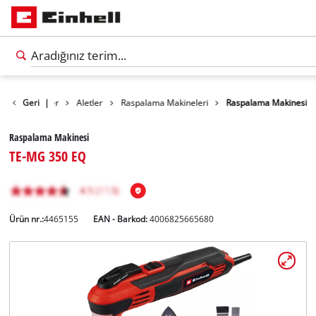
Geri
Ürünler
|
Aletler
Raspalama Makineleri
Raspalama Makinesi
Raspalama Makinesi
TE-MG 350 EQ
Ürün nr.:
4465155
EAN - Barkod:
4006825665680
Türkçe
TR
Türkçe