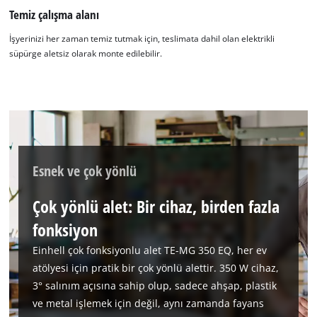
Temiz çalışma alanı
Google Maps hizmetini yüklemek için
İşyerinizi her zaman temiz tutmak için, teslimata dahil olan elektrikli
izninize ihtiyacımız var!
süpürge aletsiz olarak monte edilebilir.
This content is not permitted to load due
to trackers that are not disclosed to the
visitor. The website owner needs to setup
the site with their CMP to add this content
to the list of technologies used.
Powered by
Usercentrics Consent
Esnek ve çok yönlü
Management Platform
Çok yönlü alet: Bir cihaz, birden fazla
fonksiyon
Einhell çok fonksiyonlu alet TE-MG 350 EQ, her ev
atölyesi için pratik bir çok yönlü alettir. 350 W cihaz,
3° salınım açısına sahip olup, sadece ahşap, plastik
ve metal işlemek için değil, aynı zamanda fayans