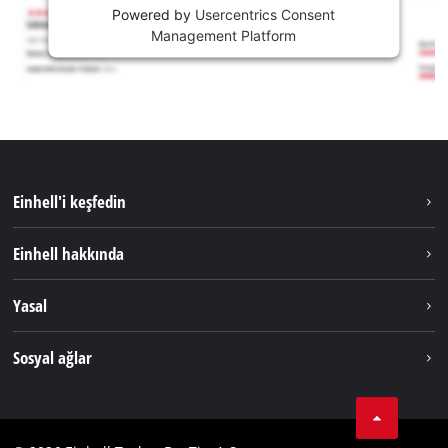
Powered by
Usercentrics Consent
Management Platform
Einhell'i keşfedin
Sürdürülebilirlik
Einhell hakkında
Akü Sistemi
Hakkımızda
Yasal
Hizmetler
Dünya Genelinde Einhell
Künye
Sosyal ağlar
Kişisel Verileri Koruma
Tik Tok
İletişim
Facebook
Uyumluluk