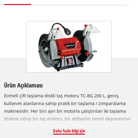
Ürün Açıklaması
Einhell çift taşlama diskli taş motoru TC-BG 200 L, geniş
kullanım alanlarına sahip pratik bir taşlama / zımparalama
makinesidir. Her biri ayrı bir motorla çalıştırılan iki taşlama
diskine sahip bir taş motoru, bir atölyenin temel ekipmanının
parçasıdır. Makasları, bıçakları, kesici bıçakları, matkap
Daha fazla bilgi için
uçlarını ve freze bıçakları, hatta keskileri bile keskinleştirmek