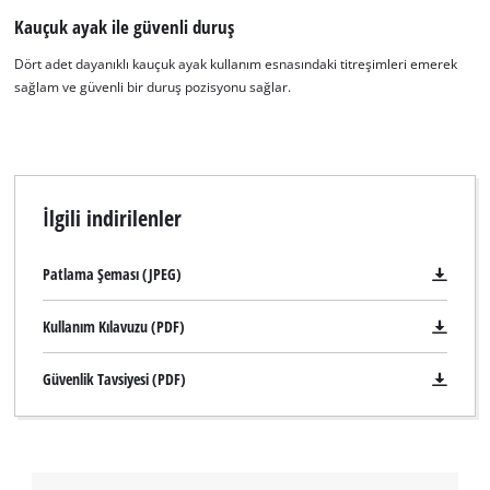
This content is not permitted to load due
Kauçuk ayak ile güvenli duruş
to trackers that are not disclosed to the
visitor. The website owner needs to setup
Dört adet dayanıklı kauçuk ayak kullanım esnasındaki titreşimleri emerek
the site with their CMP to add this content
sağlam ve güvenli bir duruş pozisyonu sağlar.
to the list of technologies used.
Powered by
Usercentrics Consent
Management Platform
İlgili indirilenler
Patlama Şeması (JPEG)
Kullanım Kılavuzu (PDF)
Güvenlik Tavsiyesi (PDF)