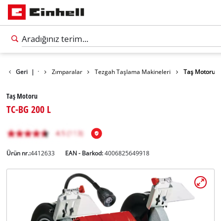
ler
Geri
Aletler
|
Zımparalar
Tezgah Taşlama Makineleri
Taş Motoru
Taş Motoru
TC-BG 200 L
Ürün nr.:
4412633
EAN - Barkod:
4006825649918
Türkçe
TR
Türkçe