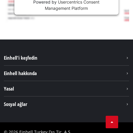
Powered by
Usercentrics Consent
Management Platform
Einhell'i keşfedin
Sürdürülebilirlik
Einhell hakkında
Akü Sistemi
Hakkımızda
Yasal
Hizmetler
Dünya Genelinde Einhell
Künye
Sosyal ağlar
Kişisel Verileri Koruma
Tik Tok
İletişim
Facebook
Uyumluluk
© 2026 Einhell Turkey Dış Tic. A.Ş.