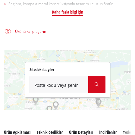
Sağlam, kompakt metal konstrüksiyonlu tasarım ile uzun ömür
Daha fazla bilgi için
Ürünü karşılaştırın
Sitedeki bayiler
Posta kodu veya şehir
Ürün Açıklaması
Teknik özellikler
Ürün Detayları
İndirilenler
Yedek 