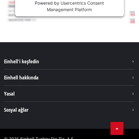
Powered by
Usercentrics Consent
Management Platform
Einhell'i keşfedin
Sürdürülebilirlik
Einhell hakkında
Akü Sistemi
Hakkımızda
Yasal
Hizmetler
Dünya Genelinde Einhell
Künye
Sosyal ağlar
Kişisel Verileri Koruma
Tik Tok
İletişim
Facebook
Uyumluluk
© 2026 Einhell Turkey Dış Tic. A.Ş.