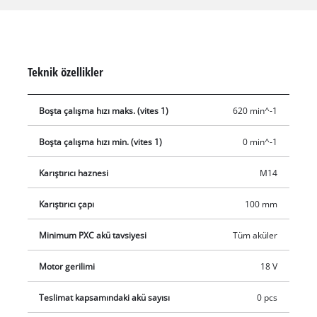
bu nedenle karışım için gereken kıvam veya sertliğe göre ayrı
ayrı ayarlanabilir. Yumuşak başlatma fonksiyonu, karıştırma
işleminin ortama malzame sıçratmadan yavaşça başlatılmasını
sağlar. Ergonomik tutamak, cihazın rahat çalışmasını sağlar ve
Teknik özellikler
sağlam bir tutuş sağlar. Hafif ve sağlam alüminyum dişli
muhafazası uzun ömürlü olacak şekilde tasarlanmıştır. Sağlam
Boşta çalışma hızı maks. (vites 1)
620 min^-1
karıştırıcı montaj aparatının bir M14 dişi vardır. Teslimat
kapsamı, harç için bir karıştırıcı içerir (Ø 100 mm). Bu ürün
Boşta çalışma hızı min. (vites 1)
0 min^-1
aküsüz ve şarj cihazı olmadan gelir. Bunlar ayrı olarak satın
alınabilir.
Karıştırıcı haznesi
M14
Karıştırıcı çapı
100 mm
Minimum PXC akü tavsiyesi
Tüm aküler
Motor gerilimi
18 V
Teslimat kapsamındaki akü sayısı
0 pcs