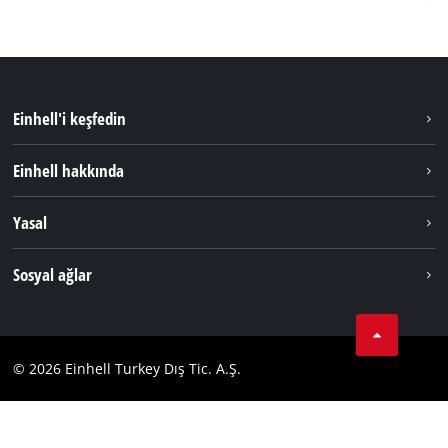
Einhell'i keşfedin
Sürdürülebilirlik
Einhell hakkında
Akü Sistemi
Hakkımızda
Yasal
Hizmetler
Dünya Genelinde Einhell
Künye
Sosyal ağlar
Kişisel Verileri Koruma
Tik Tok
İletişim
Facebook
Uyumluluk
© 2026 Einhell Turkey Dış Tic. A.Ş.
YouТube
Instagram
Twitter