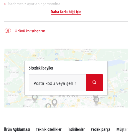
Kademesiz ayarlanır şamandıra
Daha fazla bilgi için
Ürünü karşılaştırın
Sitedeki bayiler
Posta kodu veya şehir
Ürün Açıklaması
Teknik özellikler
İndirilenler
Yedek parça
Müşteri se