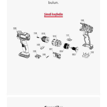
bulun.
Şimdi keşfedin
Google Maps hizmetini yüklemek için
izninize ihtiyacımız var!
This content is not permitted to load due
to trackers that are not disclosed to the
visitor. The website owner needs to setup
the site with their CMP to add this content
to the list of technologies used.
Powered by
Usercentrics Consent
Management Platform