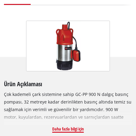
Ürün Açıklaması
Çok kademeli çark sistemine sahip GC-PP 900 N dalgıç basınç
pompası, 32 metreye kadar derinlikten basınç altında temiz su
sağlamak için verimli ve güvenilir bir yardımcıdır. 900 W
motor, kuyulardan, rezervuarlardan ve sarnıçlardan saatte
6.000 litreye kadar su sağlar. Pompa, paslanmaz çelik uçlu
Daha fazla bilgi için
sağlam bir basınç bağlantısına sahiptir. GC-PP 900 N'nin