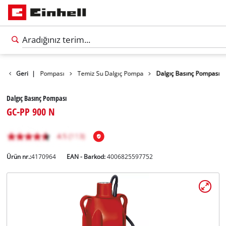
Ürünler
Geri
Su Pompası
|
Temiz Su Dalgıç Pompa
Dalgıç Basınç Pompası
Dalgıç Basınç Pompası
GC-PP 900 N
Ürün nr.:
4170964
EAN - Barkod:
4006825597752
Türkçe
TR
Türkçe