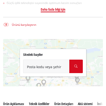
Güçlü iplik teknolojisi sayesinde optimum kesim sonuçları
Daha fazla bilgi için
Ürünü karşılaştırın
Sitedeki bayiler
Posta kodu veya şehir
Ürün Açıklaması
Teknik özellikler
Ürün Detayları
Akü sistemi
İndiril