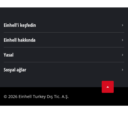
Einhell'i keşfedin
Sürdürülebilirlik
Einhell hakkında
Akü Sistemi
Hakkımızda
Yasal
Hizmetler
Dünya Genelinde Einhell
Künye
Sosyal ağlar
Kişisel Verileri Koruma
Tik Tok
İletişim
Facebook
Uyumluluk
© 2026 Einhell Turkey Dış Tic. A.Ş.
YouТube
Instagram
Twitter
LinkedIn