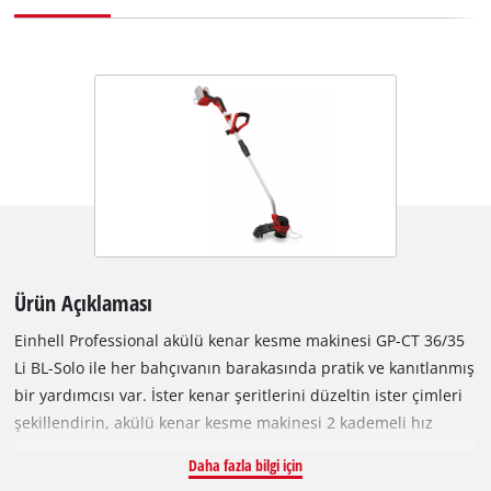
Ürün Açıklaması
Einhell Professional akülü kenar kesme makinesi GP-CT 36/35
Li BL-Solo ile her bahçıvanın barakasında pratik ve kanıtlanmış
bir yardımcısı var. İster kenar şeritlerini düzeltin ister çimleri
şekillendirin, akülü kenar kesme makinesi 2 kademeli hız
kontrolü sayesinde hızlı ve güçlü bir şekilde çalışır. Power X-
Daha fazla bilgi için
Change ailesinin bir üyesidir. Aküler, bu sistem serisindeki