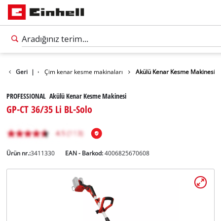
 / Tırpanlar
Geri
|
Çim kenar kesme makinaları
Akülü Kenar Kesme Makinesi
PROFESSIONAL Akülü Kenar Kesme Makinesi
GP-CT 36/35 Li BL-Solo
Ürün nr.:
3411330
EAN - Barkod:
4006825670608
Türkçe
TR
Türkçe