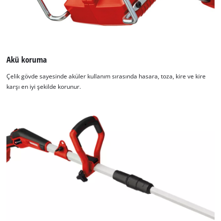
This content is not permitted to load due
to trackers that are not disclosed to the
visitor. The website owner needs to setup
the site with their CMP to add this content
Akü koruma
to the list of technologies used.
Powered by
Usercentrics Consent
Çelik gövde sayesinde aküler kullanım sırasında hasara, toza, kire ve kire
Management Platform
karşı en iyi şekilde korunur.