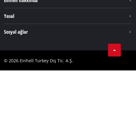
Einhell hakkında
Akü Sistemi
Hakkımızda
English
Yasal
Hizmetler
Dünya Genelinde Einhell
Künye
Sosyal ağlar
Kişisel Verileri Koruma
Tik Tok
İletişim
Facebook
Uyumluluk
© 2026 Einhell Turkey Dış Tic. A.Ş.
YouТube
Instagram
Twitter
LinkedIn