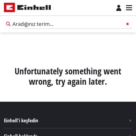
Unfortunately something went
wrong, try again later.
Einhell'i keşfedin
Sürdürülebilirlik
Türkçe
TR
Türkçe