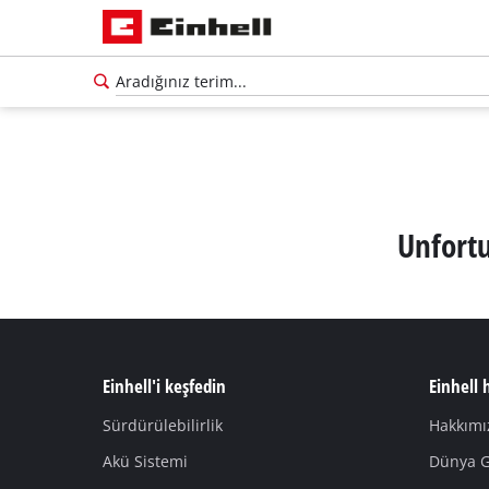
Unfortu
Einhell'i keşfedin
Einhell
Sürdürülebilirlik
Hakkımı
Akü Sistemi
Dünya G
Türkçe
TR
Türkçe